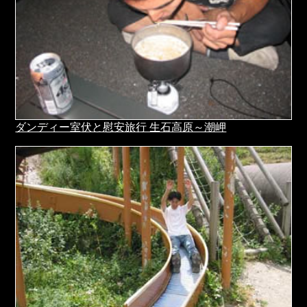
ダンディー室伏と慰安旅行 生石高原～潮岬