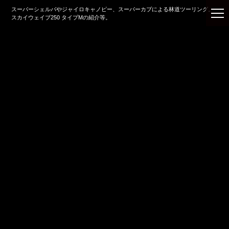
スーパーシェルパやジャイロキャノピー、スーパーカブによる林道ツーリング。
スカイウェイブ250 タイプMの紹介等。