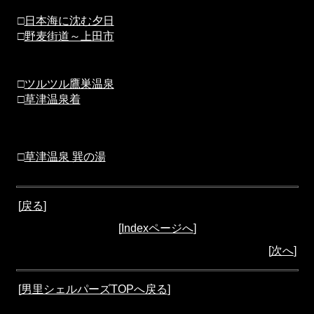
□
日本海に沈む夕日
□
野麦街道～上田市
□
ツルツル鷹巣温泉
□
草津温泉着
□
草津温泉 巽の湯
[
戻る
]
[
Indexページへ
]
[
次へ
]
[
男里シェルパーズTOPへ戻る
]