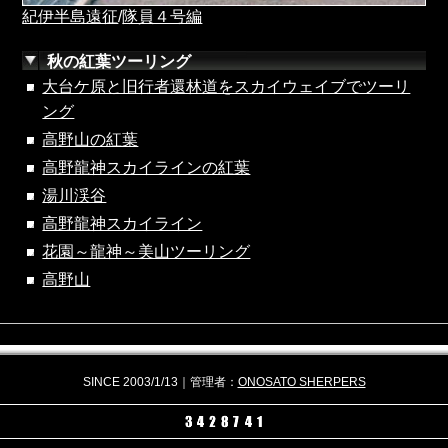
紀伊半島遠征
/
隊員４号編
秋の紅葉ツーリング
大台ケ原と旧行者還林道をスカイウェイブでツーリ
ング
高野山の紅葉
高野龍神スカイラインの紅葉
湯川渓谷
高野龍神スカイライン
花園～龍神～美山ツーリング
高野山
SINCE 2003/1/13｜管理者：
ONOSATO SHERPERS