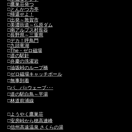
□
鷹巣荘発つ
□
とんかつ力亭
□
帰還せよ！
□
出発～敦賀市
□
美濃街道～仏原ダム
□
南アルプス村長谷
□
長野県～三重県
□
デカ！呼鳥門
□
九頭竜湖
□
The・ゼロ磁場
□
道の駅針
□
弁慶の洗濯岩
□
油坂峠のループ橋
□
ゼロ磁場キャッチボール
□
無事到着
□
パ、パ○ウェーブ･･･
□
道の駅白鳥～平湯
□
林道前浦線
□
ようやく鷹巣荘
□
安房峠から穂高連峰
□
信州高遠温泉 さくらの湯