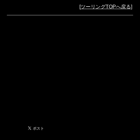
[
ツーリングTOPへ戻る
]