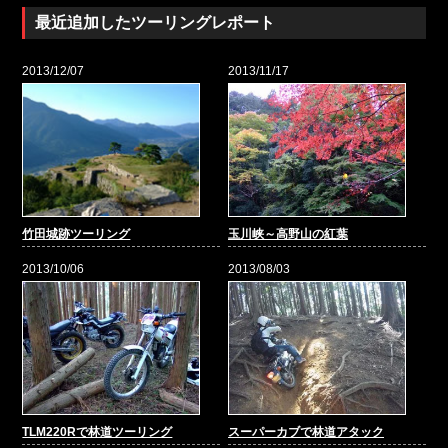
最近追加したツーリングレポート
2013/12/07
2013/11/17
竹田城跡ツーリング
玉川峡～高野山の紅葉
2013/10/06
2013/08/03
TLM220Rで林道ツーリング
スーパーカブで林道アタック