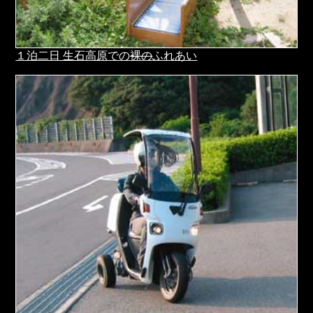
１泊二日 生石高原での
裸の
ふれあい