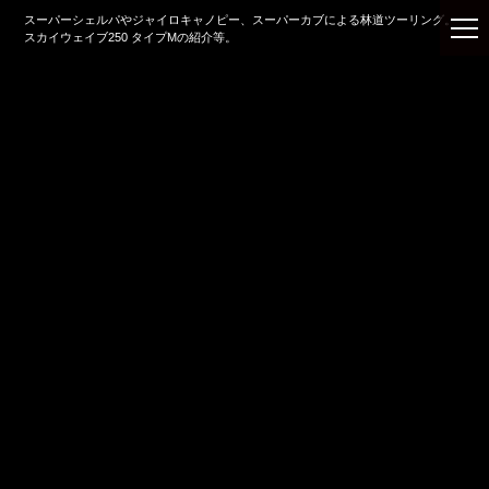
スーパーシェルパやジャイロキャノピー、スーパーカブによる林道ツーリング。
スカイウェイブ250 タイプMの紹介等。