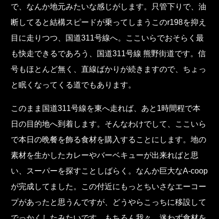
で、なんか地元みたいな感じがします。只管下りで、油
断してると結構スピードが乗ってしまうこのr198を抑え
目に走りつつ、国道311号線へ。ここいらでおそらく最
も快走できるであろう、国道311号線 熊野街道です。信
号もほとんど無く、直線ばかりが続きますので、ちょっ
と眠くなってくる道でもあります。
このまま国道311号線を東へ走れば、あと1時間程で本
日の目的地へ到着します。そんなわけでして、ここいら
で本日の晩餐を飾る食材を購入することにします。地の
素材を生かしたカレーやバーベキューが出来ればと思
い、スーパーを探すことしばらく。なんか巨大なA-coop
が完成してました。この付近にもっとちいさなエーコー
プがあったと思うんですが、どうやらこっちに移設して
でっかくしたみたいです。もちろん我々、迷わず食材を