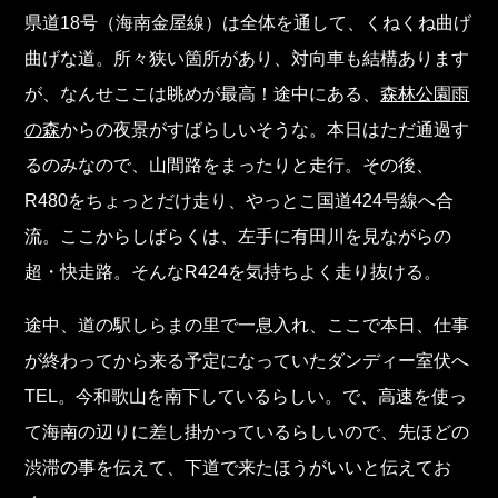
県道18号（海南金屋線）は全体を通して、くねくね曲げ
曲げな道。所々狭い箇所があり、対向車も結構あります
が、なんせここは眺めが最高！途中にある、
森林公園雨
の森
からの夜景がすばらしいそうな。本日はただ通過す
るのみなので、山間路をまったりと走行。その後、
R480をちょっとだけ走り、やっとこ国道424号線へ合
流。ここからしばらくは、左手に有田川を見ながらの
超・快走路。そんなR424を気持ちよく走り抜ける。
途中、道の駅しらまの里で一息入れ、ここで本日、仕事
が終わってから来る予定になっていたダンディー室伏へ
TEL。今和歌山を南下しているらしい。で、高速を使っ
て海南の辺りに差し掛かっているらしいので、先ほどの
渋滞の事を伝えて、下道で来たほうがいいと伝えてお