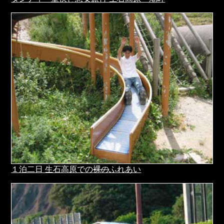
１泊二日 生石高原での
裸の
ふれあい