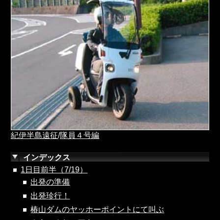
紀伊半島遠征
/
隊員４号編
インデックス
1日目前半（7/19）
出発の準備
出発珍行！
椿山ダムのヤッホーポイントにて叫ぶ