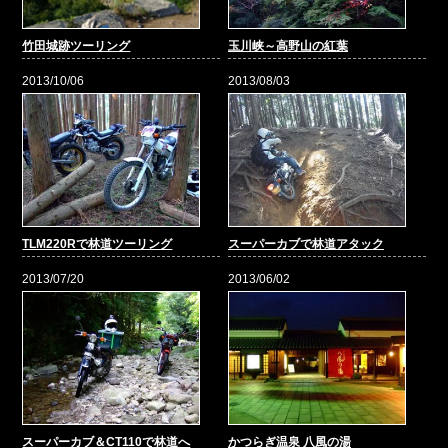
竹田城跡ツーリング
玉川峡～高野山の紅葉
2013/10/06
2013/08/03
TLM220Rで林道ツーリング
スーパーカブで林道アタック
2013/07/20
2013/06/02
スーパーカブ＆CT110で林道へ
かつらぎ温泉 八風の湯