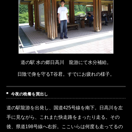
道の駅 水の郷日高川 龍游にて水分補給。
日陰で身を守るT谷君。すでにお疲れの様子。
今夜の晩餐を買出し
道の駅龍游を出発し、国道425号線を南下。日高川を左
手に見ながら、これまた快走路をまったり走る。その
後、県道198号線へ右折。ここいらは何度も走ってるの