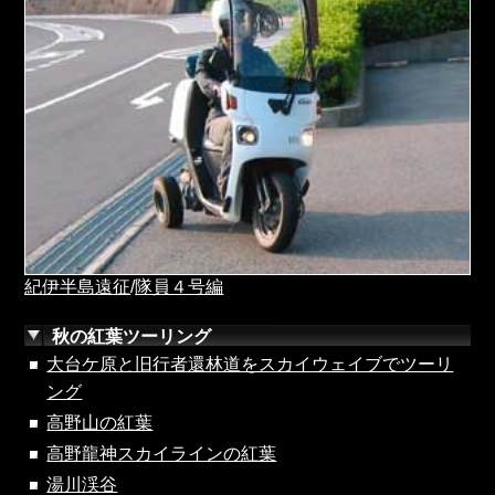
紀伊半島遠征
/
隊員４号編
秋の紅葉ツーリング
大台ケ原と旧行者還林道をスカイウェイブでツーリ
ング
高野山の紅葉
高野龍神スカイラインの紅葉
湯川渓谷