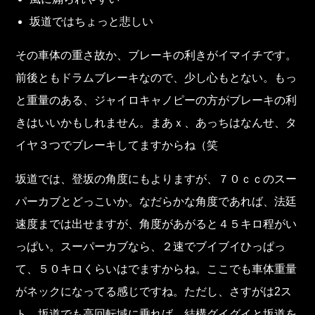
坂道ではちょっと悲しい
その車体の重さ故か、ブレーキの利きがイマイチです。
前後ともドラムブレーキなので、少し心もとない。もっ
と重量のある、ジャイロキャノピーの方がブレーキの利
きはいいかもしれません。まあｘ、あっちはなんせ、タ
イヤ３つでブレーキしてますからね（笑
坂道では、登坂の角度にもよりますが、７０ｃｃのスー
パーカブとどっこいか。なだらかな角度であれば、法廷
速度までは出せますが、角度があがると４５キロ程がい
っぱい。スーパーカブなら、２速でブイブイひっぱっ
て、５０キロくらいはでますからね。ここでも車体重量
がネックになってる感じですね。ただし、さすがは2ス
ト。坂道でも高回転域に乗れば、結構グイグイと坂道を