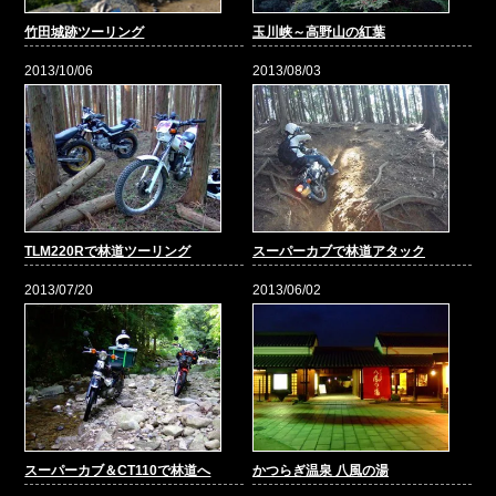
竹田城跡ツーリング
玉川峡～高野山の紅葉
2013/10/06
2013/08/03
TLM220Rで林道ツーリング
スーパーカブで林道アタック
2013/07/20
2013/06/02
スーパーカブ＆CT110で林道へ
かつらぎ温泉 八風の湯