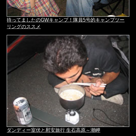
待ってましたのGWキャンプ！隊員5号的キャンプツー
リングのススメ
ダンディー室伏と慰安旅行 生石高原～潮岬