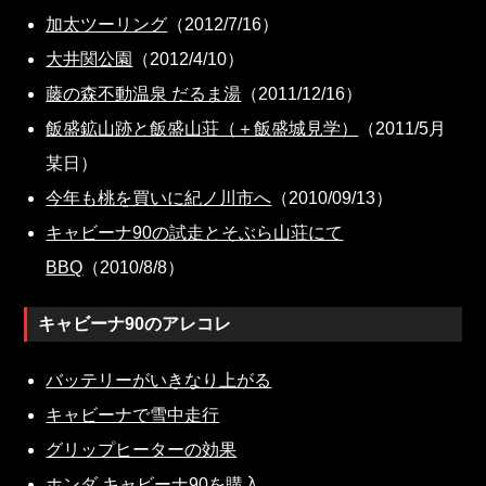
加太ツーリング
（2012/7/16）
大井関公園
（2012/4/10）
藤の森不動温泉 だるま湯
（2011/12/16）
飯盛鉱山跡と飯盛山荘（＋飯盛城見学）
（2011/5月
某日）
今年も桃を買いに紀ノ川市へ
（2010/09/13）
キャビーナ90の試走とそぶら山荘にて
BBQ
（2010/8/8）
キャビーナ90のアレコレ
バッテリーがいきなり上がる
キャビーナで雪中走行
グリップヒーターの効果
ホンダ キャビーナ90を購入