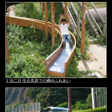
１泊二日 生石高原での
裸の
ふれあい