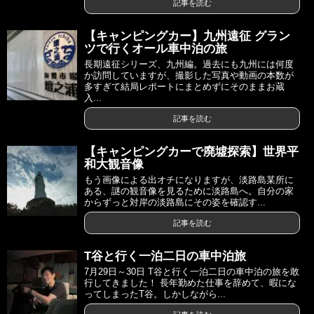
記事を読む
【キャンピングカー】九州遠征 グラン
ツで行くオール車中泊の旅
長期遠征シリーズ、九州編。過去にも九州には何度
か訪問していますが、撮影した写真や動画の本数が
多すぎて結局レポートにまとめずにそのままお蔵
入...
記事を読む
【キャンピングカーで廃墟探索】世界平
和大観音像
もう画像による出オチになりますが、淡路島某所に
ある、謎の観音像を見るために淡路島へ。自分の家
からずっと対岸の淡路島にその姿を確認す...
記事を読む
T谷と行く一泊二日の車中泊旅
7月29日～30日 T谷と行く一泊二日の車中泊の旅を敢
行してきました！ 長年勤めた仕事を辞めて、暇にな
ってしまったT谷。しかしながら...