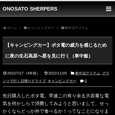
ONOSATO SHERPERS
ホーム
キャンピングカー
車中泊アイテム
【キャンピングカー】ポタ電の威力を感じるため
に夜の生石高原へ星を見に行く（車中飯）
2022/7/17
（
4年前
）
2022/11/20
車中泊アイテム
,
グラ
ンツで行く日帰りドライブ
,
キャンピングカー
0
先日購入したポタ電。早速この有り余る大容量な電
気を何かしらで消費してみようと思いまして、せっ
かくならどっか外で食べるか！ってなことになりま