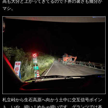
高も大分と上がってきてるので下界の暑さも幾分か
マシ。
札立峠から生石高原へ向かう土中に交互信号ポイン
ト。いや、細い！めちゃ細いです。グランツでは本