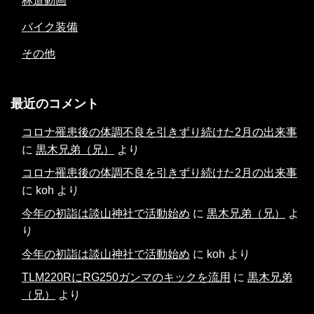
林道動画
バイク装備
その他
最近のコメント
コロナ罹患後の体調不良を引きずり続けた2月の出来事
に
黒木兄弟（兄）
より
コロナ罹患後の体調不良を引きずり続けた2月の出来事
に
koh
より
今年の初詣は談山神社で活動始め
に
黒木兄弟（兄）
よ
り
今年の初詣は談山神社で活動始め
に
koh
より
TLM220RにRG250ガンマのキックを流用
に
黒木兄弟
（兄）
より