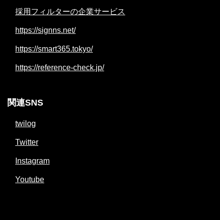
採用フィルターの企業サービス
https://signns.net/
https://smart365.tokyo/
https://reference-check.jp/
関連SNS
twilog
Twitter
Instagram
Youtube