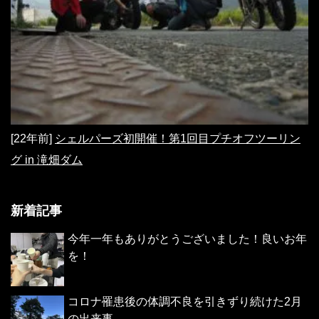
[22年前]
シェルパーズ初開催！第1回目プチオフツーリン
グ in 滝畑ダム
新着記事
今年一年もありがとうございました！良いお年
を！
コロナ罹患後の体調不良を引きずり続けた2月
の出来事