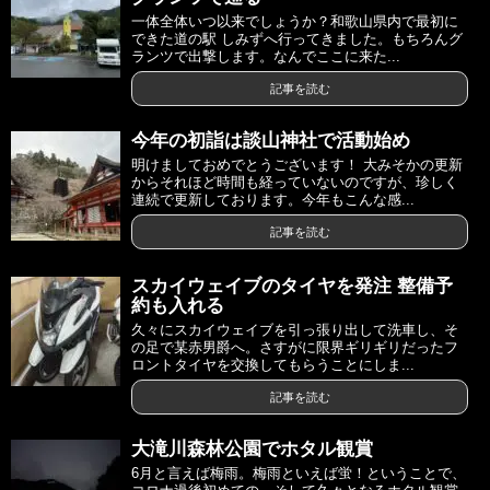
一体全体いつ以来でしょうか？和歌山県内で最初に
できた道の駅 しみずへ行ってきました。もちろんグ
ランツで出撃します。なんでここに来た...
記事を読む
今年の初詣は談山神社で活動始め
明けましておめでとうございます！ 大みそかの更新
からそれほど時間も経っていないのですが、珍しく
連続で更新しております。今年もこんな感...
記事を読む
スカイウェイブのタイヤを発注 整備予
約も入れる
久々にスカイウェイブを引っ張り出して洗車し、そ
の足で某赤男爵へ。さすがに限界ギリギリだったフ
ロントタイヤを交換してもらうことにしま...
記事を読む
大滝川森林公園でホタル観賞
6月と言えば梅雨。梅雨といえば蛍！ということで、