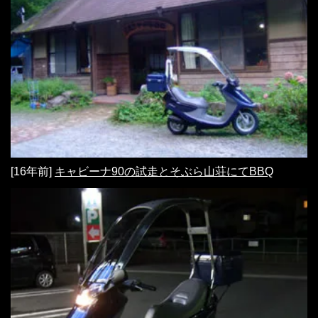
[16年前]
キャビーナ90の試走とそぶら山荘にてBBQ