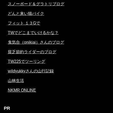
スノーボード＆グラトリブログ
どんと来い猫バイク
フィット １３Gで
TWでどこまでいけるかな？
鬼気合（onikiai）さんのブログ
貧乏節約ライダーのブログ
TW225でツーリング
wildyukkyさんの山行記録
山林生活
NKMR ONLINE
PR