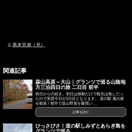
黒木兄弟（兄）
関連記事
蒜山高原～大山｜グランツで巡る山陰地
方三泊四日の旅 二日目 前半
前日からの続き。初日は移動だけで観光は無しだっ
たので実質今日が1日目となります。 道の駅 風の家
を散策 / 朝市で蒜山野菜を爆買い ...
記事を読む
ひっさびさ！道の駅しみずとあらぎ島を
グランツで巡る