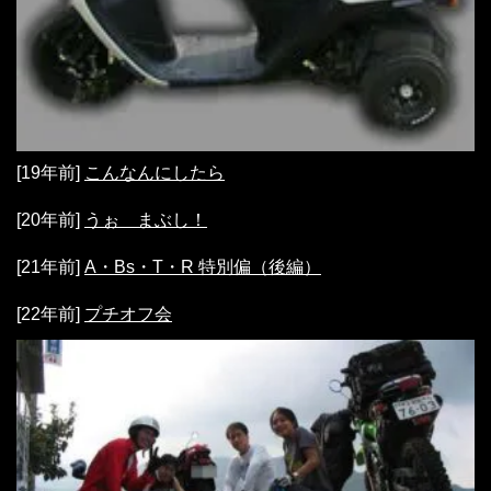
[19年前]
こんなんにしたら
[20年前]
うぉ まぶし！
[21年前]
A・Bs・T・R 特別偏（後編）
[22年前]
プチオフ会