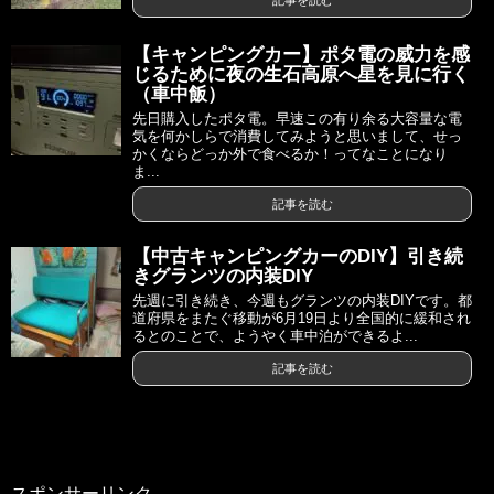
記事を読む
【キャンピングカー】ポタ電の威力を感
じるために夜の生石高原へ星を見に行く
（車中飯）
先日購入したポタ電。早速この有り余る大容量な電
気を何かしらで消費してみようと思いまして、せっ
かくならどっか外で食べるか！ってなことになり
ま...
記事を読む
【中古キャンピングカーのDIY】引き続
きグランツの内装DIY
先週に引き続き、今週もグランツの内装DIYです。都
道府県をまたぐ移動が6月19日より全国的に緩和され
るとのことで、ようやく車中泊ができるよ...
記事を読む
スポンサーリンク