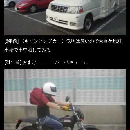
[6年前]
【キャンピングカー】低地は暑いので大台ケ原駐
車場で車中泊してみる
[21年前]
おまけ 「バーベキュー」