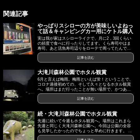
関連記事
やっぱりスシローの方が美味しいよねっ
て話＆キャンピングカー用にケトル購入
実は我が家はスシローライクで、月に2，3回くらい
の頻度で食べに行ったりしてます。くら寿司やはま
寿司、あと活魚寿司辺りをローテで周ってたんで...
記事を読む
大滝川森林公園でホタル観賞
6月と言えば梅雨。梅雨といえば蛍！ということで、
コロナ過後初めての、そして久々となるホタル観賞
へ。場所はまだ行ったことが無い場所で、かつあ...
記事を読む
続・大滝川森林公園でホタル観賞
先週に続いて今週もホタル観賞へ。場所はこれまら
先週と同じく大滝川森林公園へ。今回は公園の全容
も見学したかったのでちょっと早めに行きます。 ...