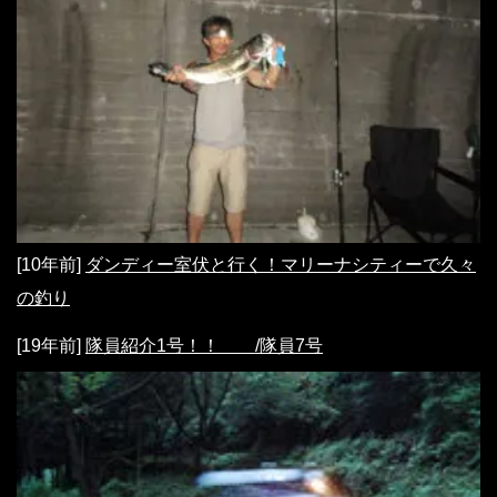
[10年前]
ダンディー室伏と行く！マリーナシティーで久々
の釣り
[19年前]
隊員紹介1号！！ /隊員7号