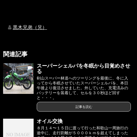
黒木兄弟（兄）
関連記事
スーパーシェルパを冬眠から目覚めさせ
る
剣山スーパー林道へのツーリングを最後に、冬に入
ってから冬眠させていたスーパーシェルパを、本日
午後より復活させました。外していた、充電済みの
バッテリーを装着して、セルを３０秒ほど回す
と・・・。
記事を読む
オイル交換
８月１４〜１５日に渡って行った和歌山一周旅行の
途中に、走行距離が５０００ｋｍを超えてしまった