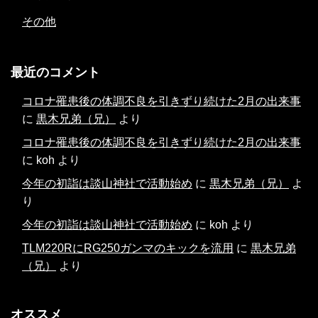
その他
最近のコメント
コロナ罹患後の体調不良を引きずり続けた2月の出来事
に
黒木兄弟（兄）
より
コロナ罹患後の体調不良を引きずり続けた2月の出来事
に
koh
より
今年の初詣は談山神社で活動始め
に
黒木兄弟（兄）
よ
り
今年の初詣は談山神社で活動始め
に
koh
より
TLM220RにRG250ガンマのキックを流用
に
黒木兄弟
（兄）
より
オススメ