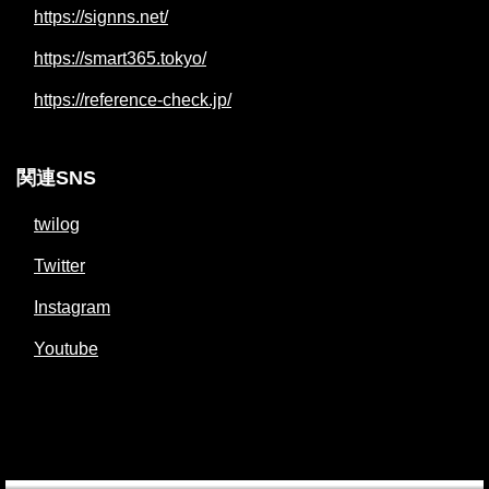
https://signns.net/
https://smart365.tokyo/
https://reference-check.jp/
関連SNS
twilog
Twitter
Instagram
Youtube