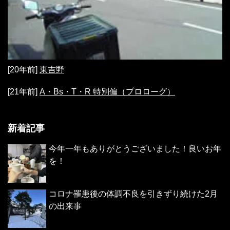
[20年前]
東吉野
[21年前]
A・Bs・T・R 特別偏（プロローグ）
新着記事
今年一年もありがとうございました！良いお年
を！
コロナ罹患後の体調不良を引きずり続けた2月
の出来事