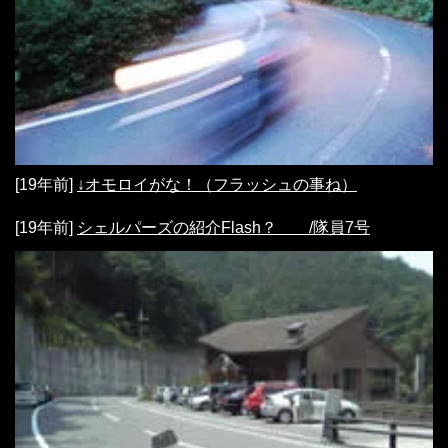
[19年前]
↓オモロイがな！（フラッシュの事ね）
[19年前]
シェルパーズの紹介Flash？ /隊員7号