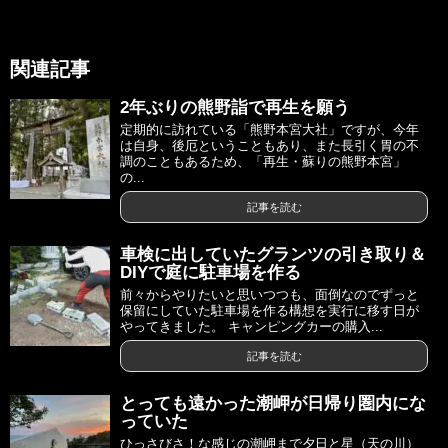
関連記事
2年ぶりの熊野詣で再生を願う
定期的に訪れている「熊野本宮大社」ですが、今年
は自身、後厄ということもあり、また長引く胃の不
調のこともあるため、「再生・蘇りの熊野本宮」
の...
記事を読む
車検に出していたグランツの引き取り＆
DIYで庭に駐車場を作る
前々からやりたいと思いつつも、面倒なのでずっと
保留にしていた駐車場を作る構想を実行に移す日が
やってきました。 キャンピングカーの購入...
記事を読む
とっても遠かった潮岬が日帰り圏内にな
っていた
ひっさびさ！な感じの潮岬まで夕日と星（天の川）