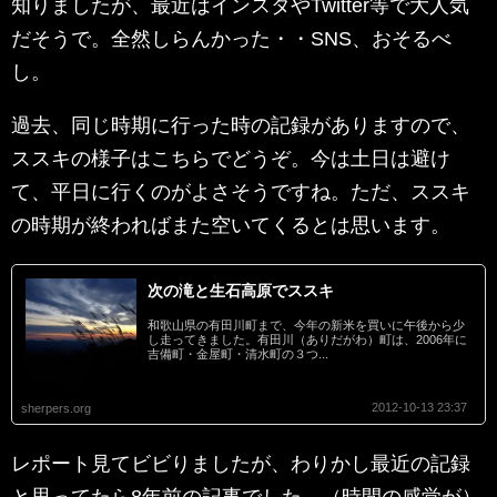
知りましたが、最近はインスタやTwitter等で大人気
だそうで。全然しらんかった・・SNS、おそるべ
し。
過去、同じ時期に行った時の記録がありますので、
ススキの様子はこちらでどうぞ。今は土日は避け
て、平日に行くのがよさそうですね。ただ、ススキ
の時期が終わればまた空いてくるとは思います。
次の滝と生石高原でススキ
和歌山県の有田川町まで、今年の新米を買いに午後から少
し走ってきました。有田川（ありだがわ）町は、2006年に
吉備町・金屋町・清水町の３つ...
2012-10-13 23:37
sherpers.org
レポート見てビビりましたが、わりかし最近の記録