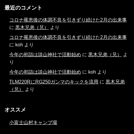
最近のコメント
コロナ罹患後の体調不良を引きずり続けた2月の出来事
に
黒木兄弟（兄）
より
コロナ罹患後の体調不良を引きずり続けた2月の出来事
に
koh
より
今年の初詣は談山神社で活動始め
に
黒木兄弟（兄）
よ
り
今年の初詣は談山神社で活動始め
に
koh
より
TLM220RにRG250ガンマのキックを流用
に
黒木兄弟
（兄）
より
オススメ
小富士山村キャンプ場