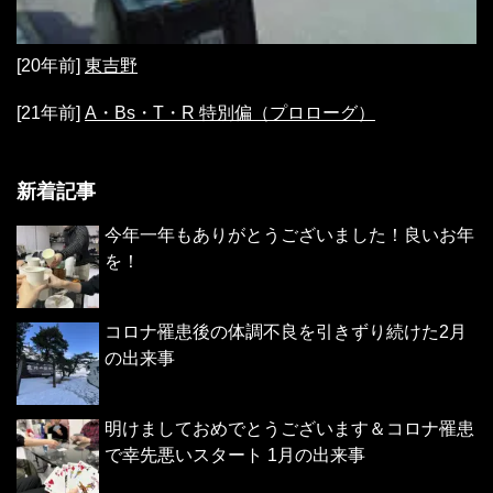
[20年前]
東吉野
[21年前]
A・Bs・T・R 特別偏（プロローグ）
新着記事
今年一年もありがとうございました！良いお年
を！
コロナ罹患後の体調不良を引きずり続けた2月
の出来事
明けましておめでとうございます＆コロナ罹患
で幸先悪いスタート 1月の出来事