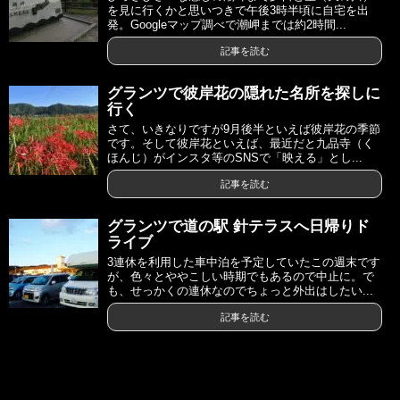
を見に行くかと思いつきで午後3時半頃に自宅を出
発。Googleマップ調べで潮岬までは約2時間...
記事を読む
グランツで彼岸花の隠れた名所を探しに
行く
さて、いきなりですが9月後半といえば彼岸花の季節
です。そして彼岸花といえば、最近だと九品寺（く
ほんじ）がインスタ等のSNSで「映える」とし...
記事を読む
グランツで道の駅 針テラスへ日帰りド
ライブ
3連休を利用した車中泊を予定していたこの週末です
が、色々とややこしい時期でもあるので中止に。で
も、せっかくの連休なのでちょっと外出はしたい...
記事を読む