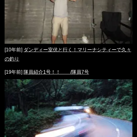
[10年前]
ダンディー室伏と行く！マリーナシティーで久々
の釣り
[19年前]
隊員紹介1号！！ /隊員7号