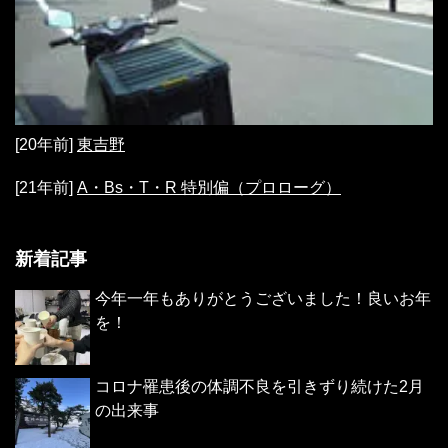
[20年前]
東吉野
[21年前]
A・Bs・T・R 特別偏（プロローグ）
新着記事
今年一年もありがとうございました！良いお年
を！
コロナ罹患後の体調不良を引きずり続けた2月
の出来事