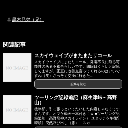
黒木兄弟（兄）
関連記事
スカイウェイブがまたまたリコール
スカイウェイブにまたリコール。発電不良に陥る可
能性のある不都合らしいです。四回目くらいと記憶
してますが、正直に改善点言ってくれるのはいいで
すね（笑）さっそく交換に行きた...
記事を読む
ツーリング記録追記（麻生津峠～高野
山）
後半部。引っ張っといてたいした内容じゃなくてす
まんです。オマケ動画一本付き！ｗ ■ツーリング記
録追加（高野龍神スカイライン） ユタッチを午後5
時頃に突然呼び出し（悪）、スカ...