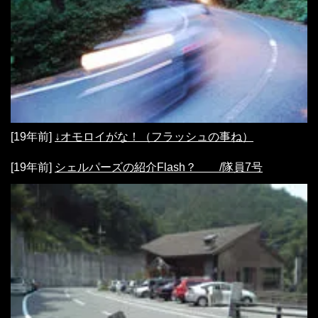
[19年前]
↓オモロイがな！（フラッシュの事ね）
[19年前]
シェルパーズの紹介Flash？ /隊員7号