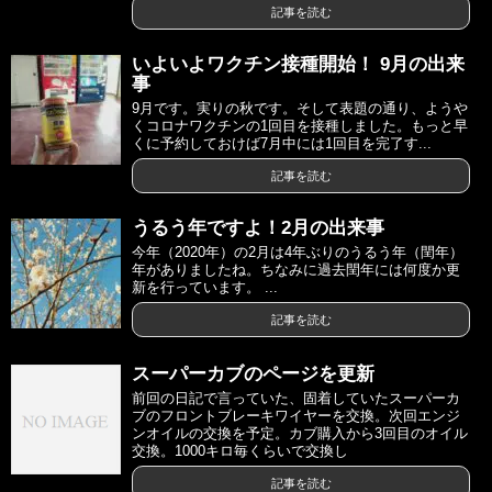
記事を読む
いよいよワクチン接種開始！ 9月の出来
事
9月です。実りの秋です。そして表題の通り、ようや
くコロナワクチンの1回目を接種しました。もっと早
くに予約しておけば7月中には1回目を完了す...
記事を読む
うるう年ですよ！2月の出来事
今年（2020年）の2月は4年ぶりのうるう年（閏年）
年がありましたね。ちなみに過去閏年には何度か更
新を行っています。 ...
記事を読む
スーパーカブのページを更新
前回の日記で言っていた、固着していたスーパーカ
ブのフロントブレーキワイヤーを交換。次回エンジ
ンオイルの交換を予定。カブ購入から3回目のオイル
交換。1000キロ毎くらいで交換し
記事を読む