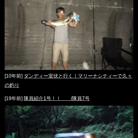
[10年前]
ダンディー室伏と行く！マリーナシティーで久々
の釣り
[19年前]
隊員紹介1号！！ /隊員7号