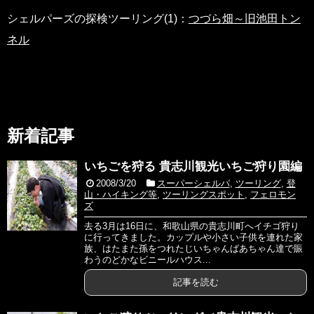
く川でデイキャンプ 2016
）
シェルパーズの探検ツーリング(1)：
つづら畑～旧池田トン
2021/10/13
TOP画像変更
ネル
2021/10/11
ツーリング記録追加（
伊賀上野
）
2021/08/15
ツーリング記録追加（
大宇陀
）
2021/05/16
ツーリング記録追加（
高野辻ヘリポート/猿
谷ダム
）
新着記事
ツーリング記録追加（
うどん本陣 山田屋
）
いちごを狩る 貴志川観光いちご狩り園編
2021/05/07
TOP画像変更
2008/3/20
スーパーシェルパ
,
ツーリング
,
登
山・ハイキング等
,
ツーリングスポット
,
フェロモン
2021/02/12
ツーリング記録追加（
大滝ダム
）
ズ
2021/02/09
ツーリング記録追加（
紀の川フルーツライ
去る3月は16日に、和歌山県の貴志川町へイチゴ狩り
に行ってきました。カップルや小さい子供を連れた家
ン
）
族、はたまた孫をつれたじいちゃんばあちゃん達で賑
わうのどかなビニールハウス...
ツーリング記録追加（
道の駅テラス
）
記事を読む
ツーリング記録追加（
宝来山神社
）