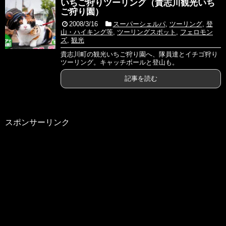
2021/01/24
TOP画像変更
いちご狩りツーリング（貴志川観光いち
ご狩り園）
過去の更新記録
2008/3/16
スーパーシェルパ
,
ツーリング
,
登
山・ハイキング等
,
ツーリングスポット
,
フェロモン
ズ
,
観光
貴志川町の観光いちご狩り園へ、隊員達とイチゴ狩り
ツーリング。キャッチボールと登山も。
記事を読む
スポンサーリンク