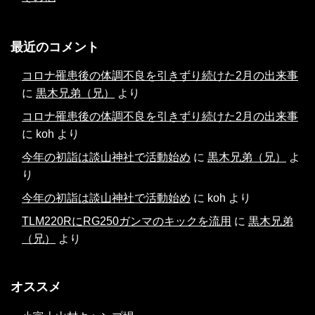
最近のコメント
コロナ罹患後の体調不良を引きずり続けた2月の出来事
に
黒木兄弟（兄）
より
コロナ罹患後の体調不良を引きずり続けた2月の出来事
に
koh
より
今年の初詣は談山神社で活動始め
に
黒木兄弟（兄）
よ
り
今年の初詣は談山神社で活動始め
に
koh
より
TLM220RにRG250ガンマのキックを流用
に
黒木兄弟
（兄）
より
オススメ