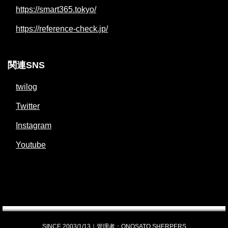
https://smart365.tokyo/
https://reference-check.jp/
関連SNS
twilog
Twitter
Instagram
Youtube
SINCE 2003/1/13｜管理者：ONOSATO SHERPERS