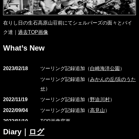
在りし日の生石高原山荘前にてシェルパーズの面々とバイ
ク達｜
過去TOP画像
What’s New
2023/02/18
ツーリング記録追加（
白崎海洋公園
）
ツーリング記録追加（
みかんの丘/浜のうた
せ
）
2022/11/19
ツーリング記録追加（
野迫川村
）
2022/09/04
ツーリング記録追加（
高見山
）
2022/01/10
TOP画像変更
Diary｜
ログ
ツーリング記録追加（
ダンディー室伏と行