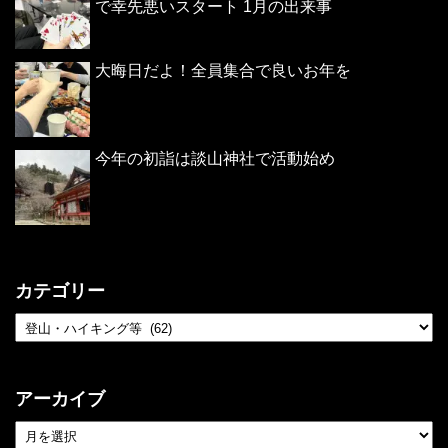
で幸先悪いスタート 1月の出来事
大晦日だよ！全員集合で良いお年を
今年の初詣は談山神社で活動始め
カテゴリー
アーカイブ