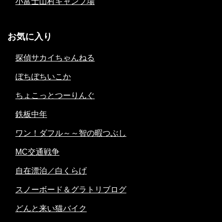
小富士山村キャンプ場
お気に入り
探偵サカイちゃんねる
ぼちぼちいこか
ちょこっとつーりんぐ
鉄板中年
ワン！ダフル～～智の暇つぶし
MC交通戦争
自在漂泊／白くらげ
スノーボード＆グラトリブログ
どんと来い猫バイク