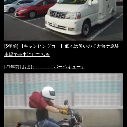
[6年前]
【キャンピングカー】低地は暑いので大台ケ原駐
車場で車中泊してみる
[21年前]
おまけ 「バーベキュー」