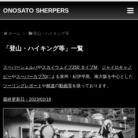
ONOSATO SHERPERS
ホーム
登山・ハイキング等
「
登山・ハイキング等
」
一覧
スーパーシェルパ
や
スカイウェイブ250 タイプM
、
ジャイロキャノ
ピー
や
スーパーカブ70
による泉州・紀伊半島、南大阪を中心とした
ツーリングレポート
や
林道
の
動画等
を扱っております。
最終更新日：2023/02/18