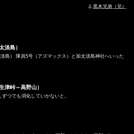
黒木兄弟（兄）
太淡島）
淡島） 隊員5号（アズマックス）と加太淡島神社へいった
生津峠～高野山）
しずつでも消化していかないと。