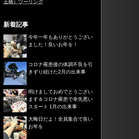
王橋）ツーリング
新着記事
今年一年もありがとうござい
ました！良いお年を！
コロナ罹患後の体調不良を引
きずり続けた2月の出来事
明けましておめでとうござい
ます＆コロナ罹患で幸先悪い
スタート 1月の出来事
大晦日だよ！全員集合で良い
お年を