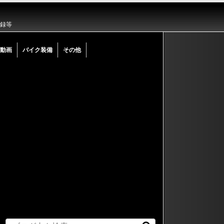
記録等
動画
バイク装備
その他