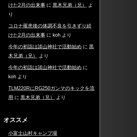
けた2月の出来事
に
黒木兄弟（兄）
よ
り
コロナ罹患後の体調不良を引きずり続
けた2月の出来事
に
koh
より
今年の初詣は談山神社で活動始め
に
黒
木兄弟（兄）
より
今年の初詣は談山神社で活動始め
に
koh
より
TLM220RにRG250ガンマのキックを流
用
に
黒木兄弟（兄）
より
オススメ
小富士山村キャンプ場