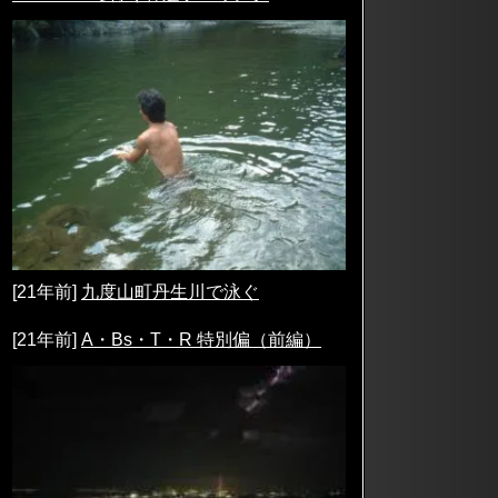
[21年前]
九度山町丹生川で泳ぐ
[21年前]
A・Bs・T・R 特別偏（前編）