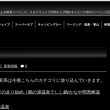
る林道ツーリング。スカイウェイブ250[タイプM]やキャビーナ90のツーリング
ウェイブ
スーパーカブ
キャンピングカー
ツーリング・温泉・登山
林道
記
,
更新情報
0
新系は今後こちらのカテゴリに放り込んでいきます。
2年の走り始め（鶴の湯温泉でしし鍋/かなや明恵峡温
丸温泉