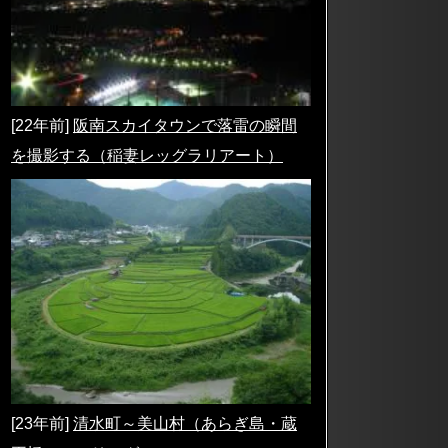
[22年前]
阪南スカイタウンで落雷の瞬間
を撮影する（稲妻レッグラリアート）
[23年前]
清水町～美山村（あらぎ島・蔵