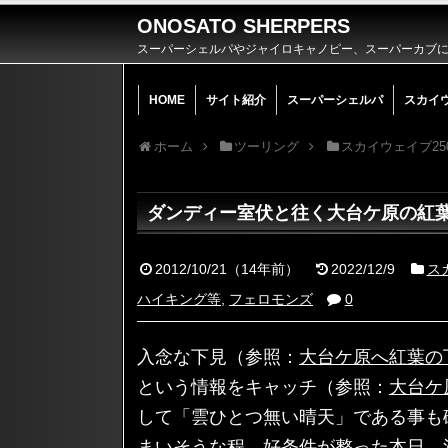
ONOSATO SHERPERS
スーパーシェルパやジャイロキャノピー、スーパーカブによ
HOME
サイト紹介
スーパーシェルパ
スカイ
ホーム
ツーリング
スカイウェイブ25
ダンディー室伏と往く大台ケ原の紅葉
2012/10/21
（
14年前
）
2022/12/9
ス
ハイキング等
,
フェロモンズ
0
入念な下見（参照：
大台ケ原へ紅葉の下
という情報をキャッチ（参照：
大台ケ
して「雲ひとつ無い晴天」である事も
まいそうな程、好条件が整った本日、