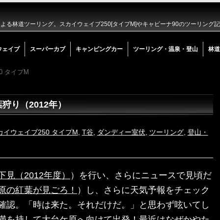
る林道ツーリング。スカイウェイブ250[タイプM]やキャビーナ90のツーリング
ウェイブ
スーパーカブ
キャンピングカー
ツーリング・温泉・登山
林道
0 タイプM
狩り（2012年）
カイウェイブ250 タイプM
,
T谷
,
ダンディー室伏
,
ツーリング
,
登山・
見（2012年度）
）を行い、さらにニュースで見頃だ
原の紅葉が見ごろ！
）し、さらに天気予報をチェック
確認。「時は来た。それだけだ。」と思わず呟いてし
満を持して大台ケ原へ向けて出発！最近はなぜかやた