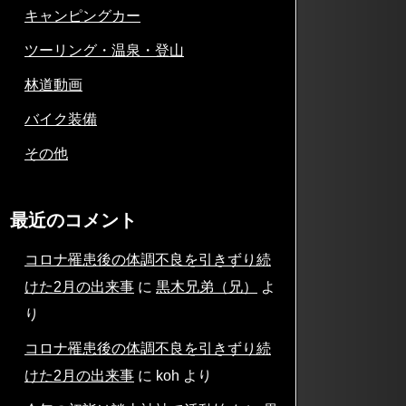
キャンピングカー
ツーリング・温泉・登山
林道動画
バイク装備
その他
最近のコメント
コロナ罹患後の体調不良を引きずり続
けた2月の出来事
に
黒木兄弟（兄）
よ
り
コロナ罹患後の体調不良を引きずり続
けた2月の出来事
に
koh
より