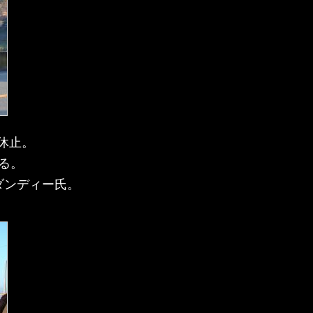
休止。
る。
ダンディー氏。