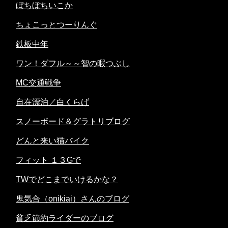
ぼちぼちいこか
ちょこっとつーりんぐ
鉄板中年
ワン！ダフル～～智の暇つぶし
MC交通戦争
自在漂泊／白くらげ
スノーボード＆グラトリブログ
どんと来い猫バイク
フィット １３Gで
TWでどこまでいけるかな？
鬼気合（onikiai）さんのブログ
貧乏節約ライダーのブログ