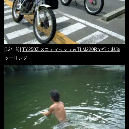
[12年前]
TY250Z スコティッシュ＆TLM220Rで行く林道
ツーリング