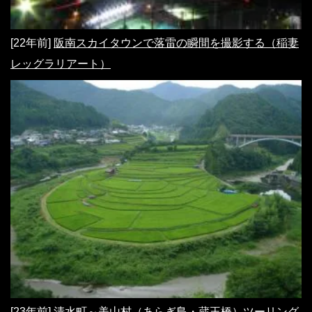
[22年前]
阪南スカイタウンで落雷の瞬間を撮影する（稲妻
レッグラリアート）
[23年前]
清水町～美山村（あらぎ島・蔵王橋）ツーリング