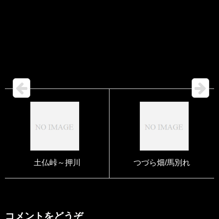
土仏峠～押川
つづら畑/馬別れ
コメントをどうぞ