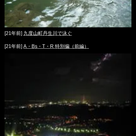
[21年前]
九度山町丹生川で泳ぐ
[21年前]
A・Bs・T・R 特別偏（前編）