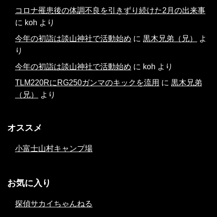
コロナ罹患後の体調不良を引きずり続けた2月の出来事
に
koh
より
今年の初詣は談山神社で活動始め
に
黒木兄弟（兄）
よ
り
今年の初詣は談山神社で活動始め
に
koh
より
TLM220RにRG250ガンマのキックを流用
に
黒木兄弟
（兄）
より
オススメ
小富士山村キャンプ場
お気に入り
探偵サカイちゃんねる