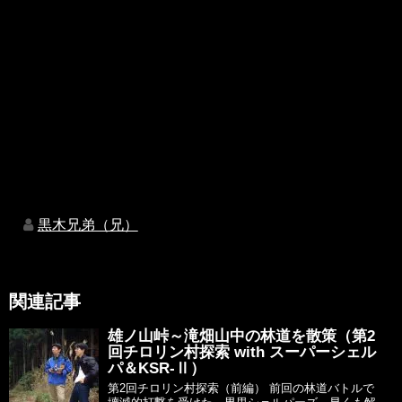
黒木兄弟（兄）
関連記事
雄ノ山峠～滝畑山中の林道を散策（第2
回チロリン村探索 with スーパーシェル
パ＆KSR-Ⅱ）
第2回チロリン村探索（前編） 前回の林道バトルで