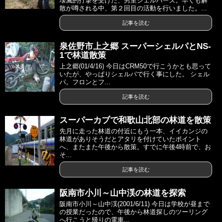
壊滅的打撃を受けた、男里シェルパーズ。早くも解
散が噂される中、第２回目の活動を行いました。...
記事を読む
泉佐野市上之郷 スーパーシェルパとNS-
1で林道散策
上之郷(01/4/16) 今日はCRM50で行こうかとも思って
いたが、やっぱりシェルパで行く事にした。 シェル
パ。フロンとフ...
記事を読む
スーパーカブで和歌山北部の林道を散策
先月に走った林道の付近にもう一本、イイカンジの
林道がありそうだとアタリを付けていたポイント
へ、またまた午後から散策。すでに午後4時前で、お
そ...
記事を読む
阪南市小川～山中渓の林道を探索
阪南市小川～山中渓(2001/6/11) 今日は学校が昼まで
の授業だったので、午後から林道探しのツーリング
へ行こうと帰りの電車...