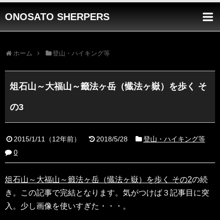
ONOSATO SHERPERS
ホーム
登山・ハイキング等
俎石山～大福山～籤法ヶ岳（懴法ヶ嶽）を歩く そ
の3
2015/1/11
（
12年前
）
2018/5/28
登山・ハイキング等
0
俎石山～大福山～籤法ヶ岳（懴法ヶ嶽）を歩く その2
の続
き。この記事で完結となります。気がつけば３記事目に突
入。少し画像を使いすぎた・・・。