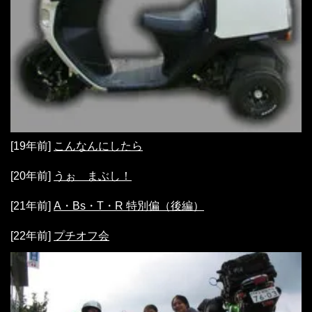
[19年前]
こんなんにしたら
[20年前]
うぉ まぶし！
[21年前]
A・Bs・T・R 特別偏（後編）
[22年前]
プチオフ会