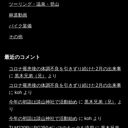
ツーリング・温泉・登山
林道動画
バイク装備
その他
最近のコメント
コロナ罹患後の体調不良を引きずり続けた2月の出来事
に
黒木兄弟（兄）
より
コロナ罹患後の体調不良を引きずり続けた2月の出来事
に
koh
より
今年の初詣は談山神社で活動始め
に
黒木兄弟（兄）
よ
り
今年の初詣は談山神社で活動始め
に
koh
より
TLM220RにRG250ガンマのキックを流用
に
黒木兄弟