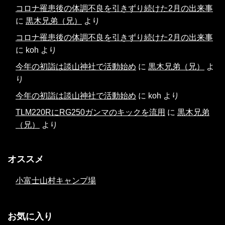
コロナ罹患後の体調不良を引きずり続けた2月の出来事
に
黒木兄弟（兄）
より
コロナ罹患後の体調不良を引きずり続けた2月の出来事
に
koh
より
今年の初詣は談山神社で活動始め
に
黒木兄弟（兄）
よ
り
今年の初詣は談山神社で活動始め
に
koh
より
TLM220RにRG250ガンマのキックを流用
に
黒木兄弟
（兄）
より
オススメ
小富士山村キャンプ場
お気に入り