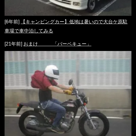
[6年前]
【キャンピングカー】低地は暑いので大台ケ原駐
車場で車中泊してみる
[21年前]
おまけ 「バーベキュー」