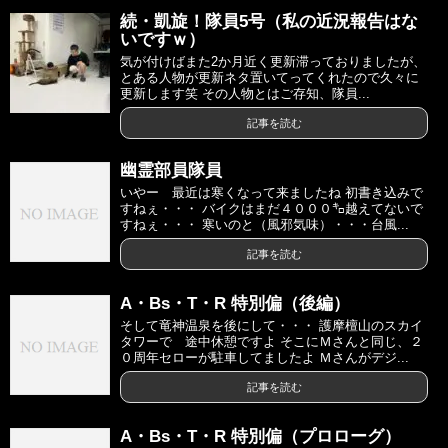
続・凱旋！隊員5号（私の近況報告はな
いですｗ）
気が付けばまた2か月近く更新滞っておりましたが、
とある人物が更新ネタ置いてってくれたので久々に
更新します笑 その人物とはご存知、隊員...
記事を読む
幽霊部員隊員
いやー 最近は寒くなって来ましたね 初書き込みで
すねぇ・・・ バイクはまだ４０００㌔越えてないで
すねぇ・・・ 寒いのと（風邪気味）・・・台風...
記事を読む
A・Bs・T・R 特別偏（後編）
そして竜神温泉を後にして・・・ 護摩檀山のスカイ
タワーで 途中休憩ですよ そこにＭさんと同じ、２
０周年セローが駐車してましたよ Ｍさんがデジ...
記事を読む
A・Bs・T・R 特別偏（プロローグ）