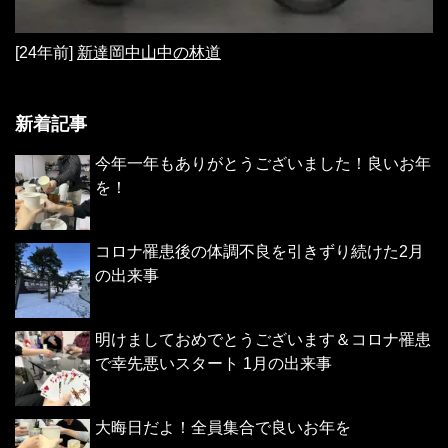
[24年前]
新達岡中山中の林道
新着記事
今年一年もありがとうございました！良いお年
を！
コロナ罹患後の体調不良を引きずり続けた2月
の出来事
明けましておめでとうございます＆コロナ罹患
で幸先悪いスタート 1月の出来事
大晦日だよ！全員集合で良いお年を