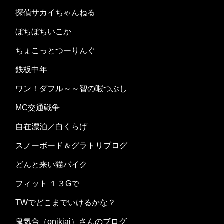
探偵サカイちゃんねる
ぼちぼちいこか
ちょこっとつーりんぐ
鉄板中年
ワン！ダフル～～智の暇つぶし
MC交通戦争
自在漂泊／白くらげ
スノーボード＆グラトリブログ
どんと来い猫バイク
フィット １３Gで
TWでどこまでいけるかな？
鬼気合（onikiai）さんのブログ