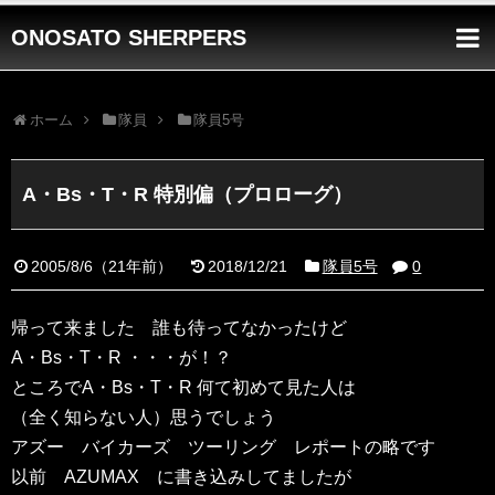
ONOSATO SHERPERS
ホーム
隊員
隊員5号
A・Bs・T・R 特別偏（プロローグ）
2005/8/6
（
21年前
）
2018/12/21
隊員5号
0
帰って来ました 誰も待ってなかったけど
A・Bs・T・R ・・・が！？
ところでA・Bs・T・R 何て初めて見た人は
（全く知らない人）思うでしょう
アズー バイカーズ ツーリング レポートの略です
以前 AZUMAX に書き込みしてましたが