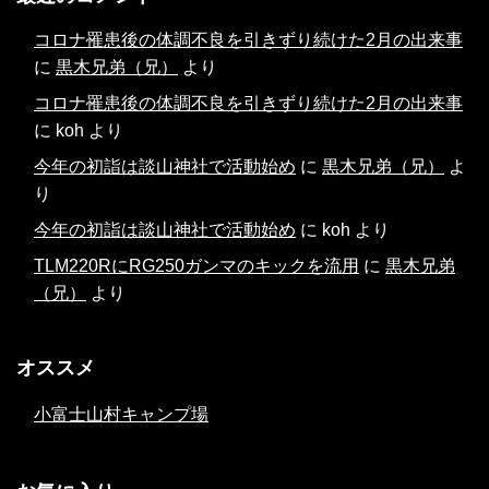
コロナ罹患後の体調不良を引きずり続けた2月の出来事
に
黒木兄弟（兄）
より
コロナ罹患後の体調不良を引きずり続けた2月の出来事
に
koh
より
今年の初詣は談山神社で活動始め
に
黒木兄弟（兄）
よ
り
今年の初詣は談山神社で活動始め
に
koh
より
TLM220RにRG250ガンマのキックを流用
に
黒木兄弟
（兄）
より
オススメ
小富士山村キャンプ場