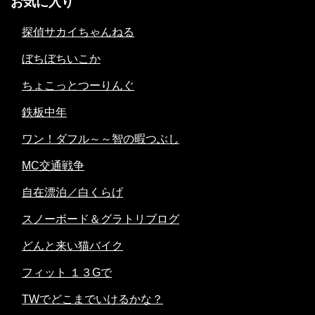
お気に入り
探偵サカイちゃんねる
ぼちぼちいこか
ちょこっとつーりんぐ
鉄板中年
ワン！ダフル～～智の暇つぶし
MC交通戦争
自在漂泊／白くらげ
スノーボード＆グラトリブログ
どんと来い猫バイク
フィット １３Gで
TWでどこまでいけるかな？