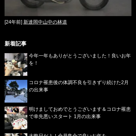
[24年前]
新達岡中山中の林道
新着記事
今年一年もありがとうございました！良いお年
を！
コロナ罹患後の体調不良を引きずり続けた2月
の出来事
明けましておめでとうございます＆コロナ罹患
で幸先悪いスタート 1月の出来事
大晦日だよ！全員集合で良いお年を