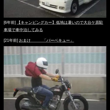
[6年前]
【キャンピングカー】低地は暑いので大台ケ原駐
車場で車中泊してみる
[21年前]
おまけ 「バーベキュー」