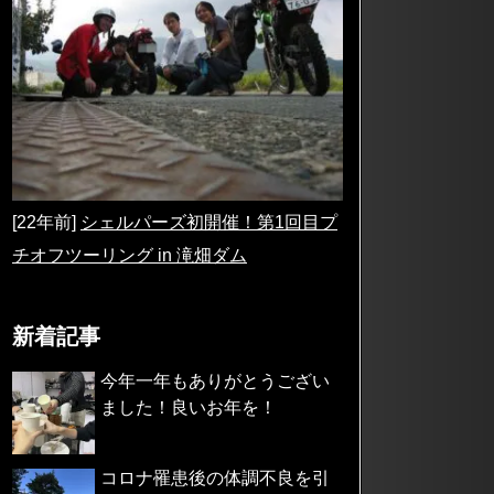
[22年前]
シェルパーズ初開催！第1回目プ
チオフツーリング in 滝畑ダム
新着記事
今年一年もありがとうござい
ました！良いお年を！
コロナ罹患後の体調不良を引