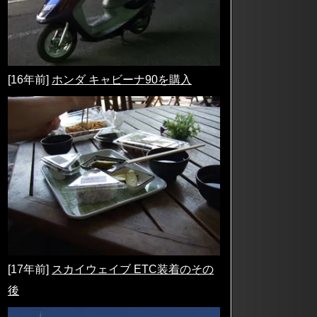
[16年前]
ホンダ キャビーナ90を購入
[17年前]
スカイウェイブ ETC装着のその
後