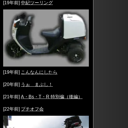
[19年前]
中紀ツーリング
[19年前]
こんなんにしたら
[20年前]
うぉ まぶし！
[21年前]
A・Bs・T・R 特別偏（後編）
[22年前]
プチオフ会