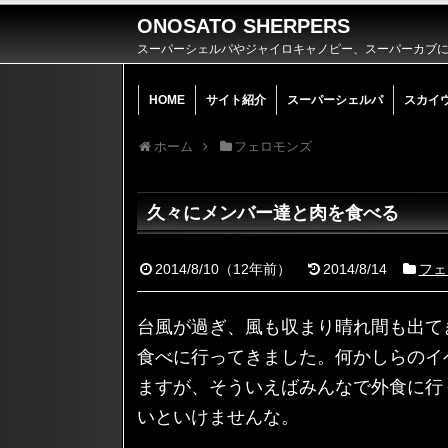
ONOSATO SHERPERS
スーパーシェルパやジャイロキャノピー、スーパーカブによ
HOME
サイト紹介
スーパーシェルパ
スカイ
ホーム
フェロモンズ
久々にメンバー達と肉を食べる
2014/8/10
（
12年前
）
2014/8/14
フェ
台風が過ぎ、風も収まり晴れ間も出て
食べに行ってきました。何かしらのイ
ますが、そういえばみんなで外食に行
いといけませんな。