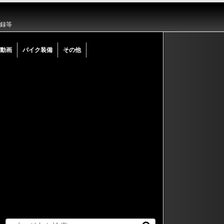
記録等
動画
バイク装備
その他