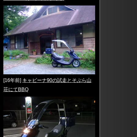
[16年前]
キャビーナ90の試走とそぶら山
荘にてBBQ