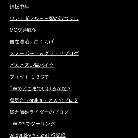
鉄板中年
ワン！ダフル～～智の暇つぶし
MC交通戦争
自在漂泊／白くらげ
スノーボード＆グラトリブログ
どんと来い猫バイク
フィット １３Gで
TWでどこまでいけるかな？
鬼気合（onikiai）さんのブログ
貧乏節約ライダーのブログ
TW225でツーリング
wildyukkyさんの山行記録