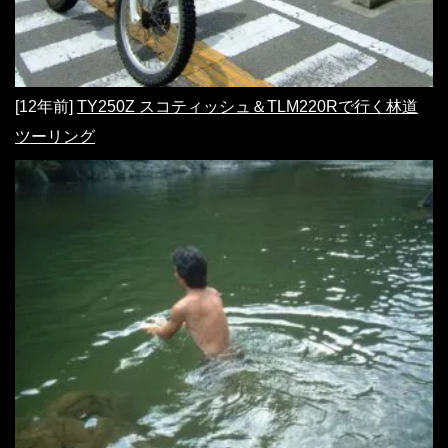
[12年前]
TY250Z スコティッシュ＆TLM220Rで行く林道
ツーリング