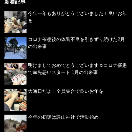
新着記事
今年一年もありがとうございました！良いお年
を！
コロナ罹患後の体調不良を引きずり続けた2月
の出来事
明けましておめでとうございます＆コロナ罹患
で幸先悪いスタート 1月の出来事
大晦日だよ！全員集合で良いお年を
今年の初詣は談山神社で活動始め