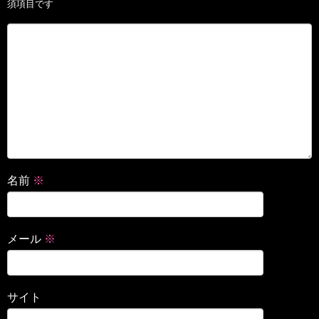
須項目です
名前
※
メール
※
サイト