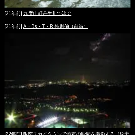
[21年前]
九度山町丹生川で泳ぐ
[21年前]
A・Bs・T・R 特別偏（前編）
[22年前]
阪南スカイタウンで落雷の瞬間を撮影する（稲妻