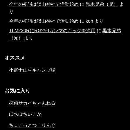
今年の初詣は談山神社で活動始め
に
黒木兄弟（兄）
よ
り
今年の初詣は談山神社で活動始め
に
koh
より
TLM220RにRG250ガンマのキックを流用
に
黒木兄弟
（兄）
より
オススメ
小富士山村キャンプ場
お気に入り
探偵サカイちゃんねる
ぼちぼちいこか
ちょこっとつーりんぐ