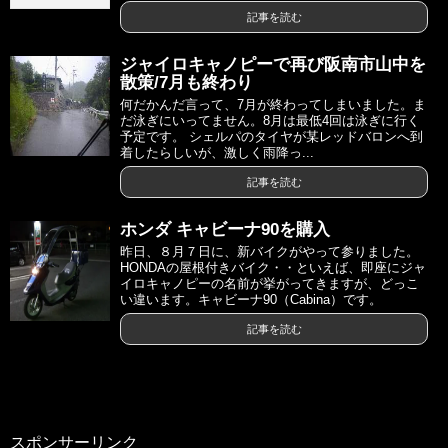
記事を読む
ジャイロキャノピーで再び阪南市山中を
散策/7月も終わり
何だかんだ言って、7月が終わってしまいました。ま
だ泳ぎにいってません。8月は最低4回は泳ぎに行く
予定です。 シェルパのタイヤが某レッドバロンへ到
着したらしいが、激しく雨降っ...
記事を読む
ホンダ キャビーナ90を購入
昨日、８月７日に、新バイクがやって参りました。
HONDAの屋根付きバイク・・といえば、即座にジャ
イロキャノピーの名前が挙がってきますが、どっこ
い違います。キャビーナ90（Cabina）です。
記事を読む
スポンサーリンク