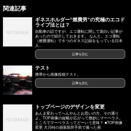
関連記事
ギネスホルダー“燃費男”の究極のエコド
ライブ法とは？
自動車の話ですが、エコ運転に関して面白い記事が
あったので紹介しておきます。 なんと、エコ運転
（燃費運転）で６つのギネス記録をもっている日本
人...
記事を読む
テスト
携帯から画像投稿テスト。
記事を読む
トップページのデザインを変更
あんま変わってへんやんとお思いの方、その通り
よ。TOP画像の縦幅が広がって微妙にマーベラス。
ところでマーベラスってどーいう意味？ ■TOP画像
変更 大川峠の崩落箇所手前で撮った画