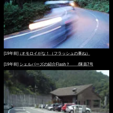
[19年前]
↓オモロイがな！（フラッシュの事ね）
[19年前]
シェルパーズの紹介Flash？ /隊員7号