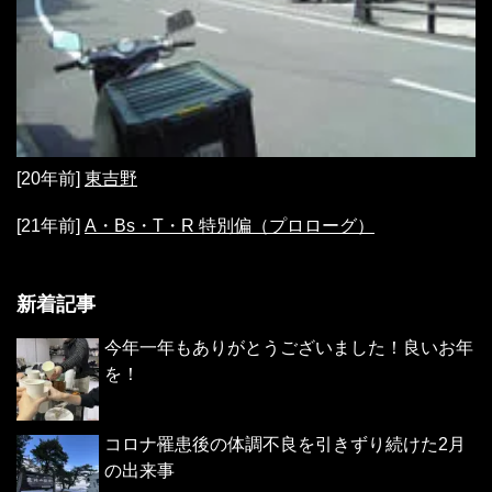
[20年前]
東吉野
[21年前]
A・Bs・T・R 特別偏（プロローグ）
新着記事
今年一年もありがとうございました！良いお年
を！
コロナ罹患後の体調不良を引きずり続けた2月
の出来事