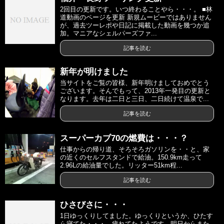
2回目の更新です。いつ終わることやら・・・。 ■林
道動画のページを更新 新規ムービーではありません
が、過去ツーレポや日記に掲載した動画を幾つか追
加。マニアなシェルパーズファ...
記事を読む
新年が明けました
当サイトをご覧の皆様、新年明けましておめでとう
ございます。そんでもって、2013年一発目の更新と
なります。去年は二日と三日、二日続けて温泉で...
記事を読む
スーパーカブ70の燃費は・・・？
仕事からの帰り道、そろそろガソリンを・・と、家
の近くのセルフスタンドで給油。150.9km走って
2.96Lの給油量でした。リッター51km程...
記事を読む
ひさびさに・・・
1日ゆっくりしてました。ゆっくりというか、ひたす
ら寝てた・・・。疲れてたようです。明日からまた