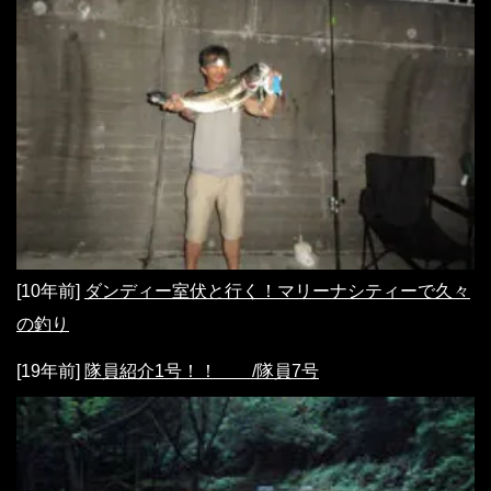
[10年前]
ダンディー室伏と行く！マリーナシティーで久々
の釣り
[19年前]
隊員紹介1号！！ /隊員7号