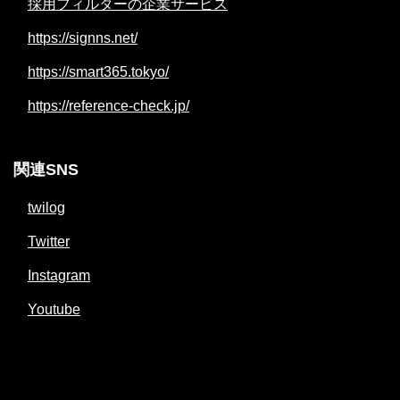
採用フィルターの企業サービス
https://signns.net/
https://smart365.tokyo/
https://reference-check.jp/
関連SNS
twilog
Twitter
Instagram
Youtube