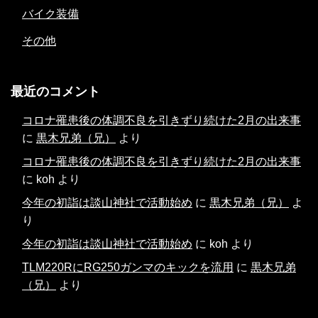
バイク装備
その他
最近のコメント
コロナ罹患後の体調不良を引きずり続けた2月の出来事
に
黒木兄弟（兄）
より
コロナ罹患後の体調不良を引きずり続けた2月の出来事
に
koh
より
今年の初詣は談山神社で活動始め
に
黒木兄弟（兄）
よ
り
今年の初詣は談山神社で活動始め
に
koh
より
TLM220RにRG250ガンマのキックを流用
に
黒木兄弟
（兄）
より