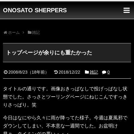
ONOSATO SHERPERS
ホーム
雑記
トップページが余りにも重たかった
2008/8/23
（
18年前
）
2018/12/22
雑記
0
タイトルの通りです。画像おきっぱなしで投げっぱなし状
態でした。さっさとツーリングページにねじこんですっき
りさっぱり。笑
今日はなにやら久々に雨が降ってた様子。今週は夏風邪で
ダウンしてしまい、不本意な一週間でした。お盆明け
早々、タイミングの悪い・・・。