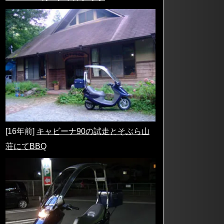
[16年前]
キャビーナ90の試走とそぶら山
荘にてBBQ