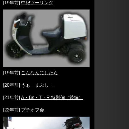
[19年前]
中紀ツーリング
[19年前]
こんなんにしたら
[20年前]
うぉ まぶし！
[21年前]
A・Bs・T・R 特別偏（後編）
[22年前]
プチオフ会