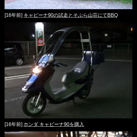
[16年前]
キャビーナ90の試走とそぶら山荘にてBBQ
[16年前]
ホンダ キャビーナ90を購入