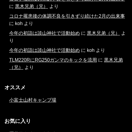
に
黒木兄弟（兄）
より
コロナ罹患後の体調不良を引きずり続けた2月の出来事
に
koh
より
今年の初詣は談山神社で活動始め
に
黒木兄弟（兄）
よ
り
今年の初詣は談山神社で活動始め
に
koh
より
TLM220RにRG250ガンマのキックを流用
に
黒木兄弟
（兄）
より
オススメ
小富士山村キャンプ場
お気に入り