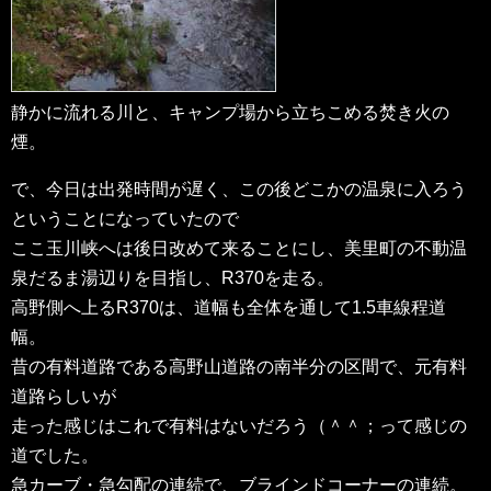
静かに流れる川と、キャンプ場から立ちこめる焚き火の
煙。
で、今日は出発時間が遅く、この後どこかの温泉に入ろう
ということになっていたので
ここ玉川峡へは後日改めて来ることにし、美里町の不動温
泉だるま湯辺りを目指し、R370を走る。
高野側へ上るR370は、道幅も全体を通して1.5車線程道
幅。
昔の有料道路である高野山道路の南半分の区間で、元有料
道路らしいが
走った感じはこれで有料はないだろう（＾＾；って感じの
道でした。
急カーブ・急勾配の連続で、ブラインドコーナーの連続。