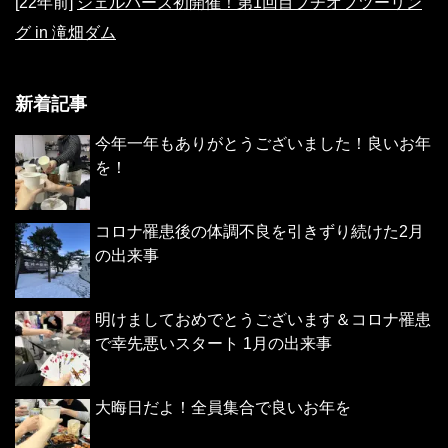
[22年前]
シェルパーズ初開催！第1回目プチオフツーリン
グ in 滝畑ダム
新着記事
今年一年もありがとうございました！良いお年
を！
コロナ罹患後の体調不良を引きずり続けた2月
の出来事
明けましておめでとうございます＆コロナ罹患
で幸先悪いスタート 1月の出来事
大晦日だよ！全員集合で良いお年を