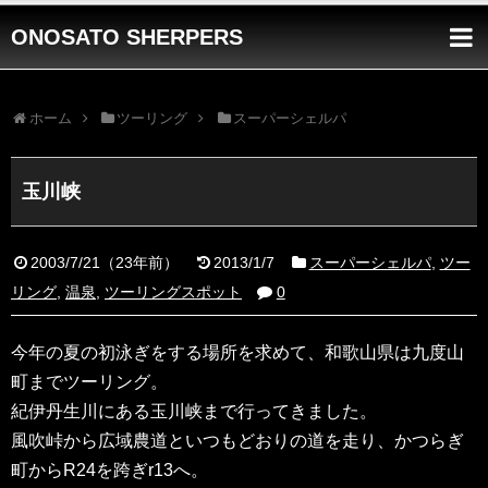
ONOSATO SHERPERS
ホーム
ツーリング
スーパーシェルパ
玉川峡
2003/7/21
（
23年前
）
2013/1/7
スーパーシェルパ
,
ツー
リング
,
温泉
,
ツーリングスポット
0
今年の夏の初泳ぎをする場所を求めて、和歌山県は九度山
町までツーリング。
紀伊丹生川にある玉川峡まで行ってきました。
風吹峠から広域農道といつもどおりの道を走り、かつらぎ
町からR24を跨ぎr13へ。