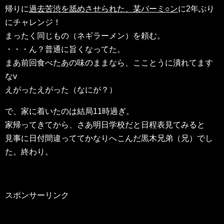
帰りに
過去苦渋を舐めさせられた、某バーミ○ン
に2年ぶり
にチャレンジ！
まったく同じもの（ネギラーメン）を頼む。
・・・ん？普通に旨くなってた。
まあ前回食べたあの味のままなら、こことうに潰れてます
なv
えがったえがった（なにが？）
で、家に着いたのは結局11時過ぎ。
家帰ってきてから、さあ明日学校だと日程表見てみると
見事に日付間違っててかなりへこんだ黒木兄弟（兄）でし
た。終わり。
スポンサーリンク