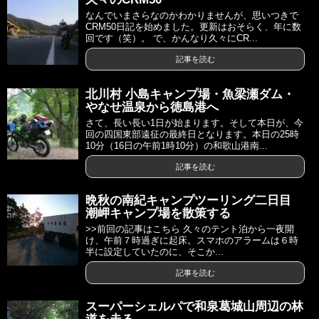
なんでいまさらなのかわかりませんが、思いつきで
CRM50日記を始めました。更新はおそらく、年に数
回です（笑）。 で、かんなり久々にCR...
記事を読む
北川村 小島キャンプ場・魚梁瀬ダム・
やなせ温泉から徳島港へ
さて、長い長い1日が始まります。そして本日が、今
回の四国東部遠征の最終日となります。本日の25時
10分（16日の午前1時10分）の和歌山港南...
記事を読む
晩秋の南紀キャンプツーリング二日目
潮岬キャンプ場を散策する
>>前回の記事はこちら 久々のテント泊から一夜開
け、午前７時過ぎに起床。スマホのアラームは６時
半に設定していたのに、そこか...
記事を読む
スーパーシェルパで和泉葛城山周辺の林