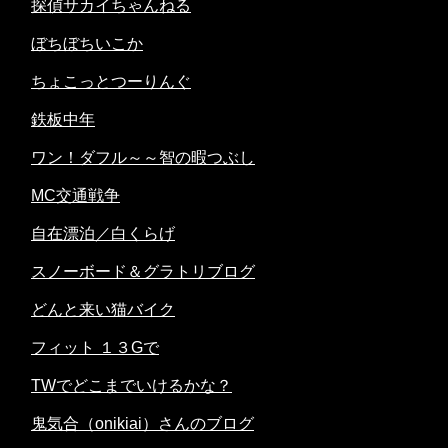
探偵サカイちゃんねる
ぼちぼちいこか
ちょこっとつーりんぐ
鉄板中年
ワン！ダフル～～智の暇つぶし
MC交通戦争
自在漂泊／白くらげ
スノーボード＆グラトリブログ
どんと来い猫バイク
フィット １３Gで
TWでどこまでいけるかな？
鬼気合（onikiai）さんのブログ