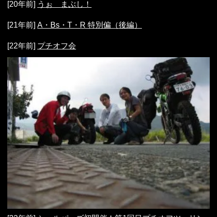
[20年前]
うぉ まぶし！
[21年前]
A・Bs・T・R 特別偏（後編）
[22年前]
プチオフ会