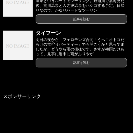
温泉というルートでツーリング。野迫川で雲海見た
後、洞川温泉と入之波温泉をハシゴする予定。日帰
りなので、かなりハードなツーリン
記事を読む
タイフーン
明日の夜から、フェロモンズ合同「うへ！オトコだ
らけの蛍狩りパーティー」でも開こうかと思ってま
したが、どうやら雨の模様です。さすが梅雨だけあ
って、見事に週末に雨がふりやが...
記事を読む
スポンサーリンク