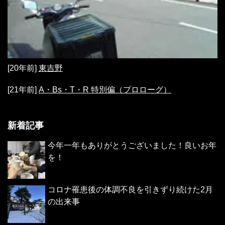
[20年前]
東吉野
[21年前]
A・Bs・T・R 特別偏（プロローグ）
新着記事
今年一年もありがとうございました！良いお年
を！
コロナ罹患後の体調不良を引きずり続けた2月
の出来事