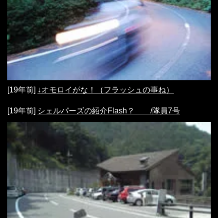
[19年前]
↓オモロイがな！（フラッシュの事ね）
[19年前]
シェルパーズの紹介Flash？ /隊員7号