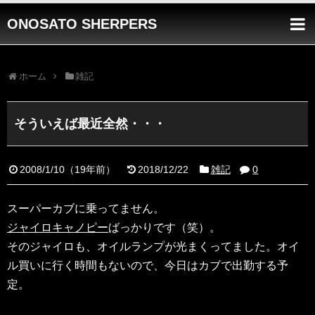
ONOSATO SHERPERS
ホーム
雑記
そういえば最近全然・・・
2008/1/10
（
19年前
）
2018/12/22
雑記
0
スーパーカブに乗ってません。
ジャイロキャノピー
ばっかりです（笑）。
そのジャイロも、オイルランプが光まくってました。オイ
ル買いに行く時間もないので、今日はカブで出勤する予
定。