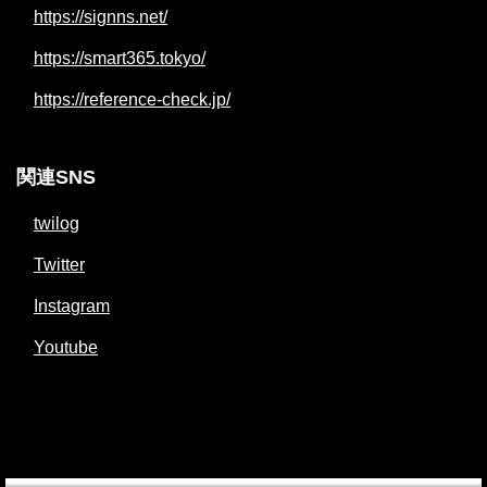
https://signns.net/
https://smart365.tokyo/
https://reference-check.jp/
関連SNS
twilog
Twitter
Instagram
Youtube