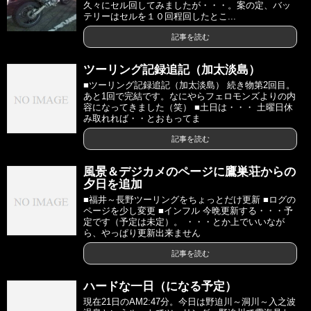
久々にセル回してみましたが・・・。案の定、バッ
テリーはセルを１０回程回したとこ...
記事を読む
ツーリング記録追記（加太淡島）
■ツーリング記録追記（加太淡島） 続き物第2回目。
あと1回で完結です。なにやらフェロモンズよりの内
容になってきました（笑） ■土日は・・・ 土曜日休
み取れれば・・とおもってま
記事を読む
風景＆デジカメのページに鷹巣荘からの
夕日を追加
■福井～長野ツーリングをちょっとだけ更新 ■ログの
ページを少し変更 ■インフル 今晩更新する・・・予
定です（予定は未定）。 ・・・とか上でいいなが
ら、やっぱり更新出来ません
記事を読む
ハードな一日（になる予定）
現在21日のAM2:47分。今日は野迫川～洞川～入之波