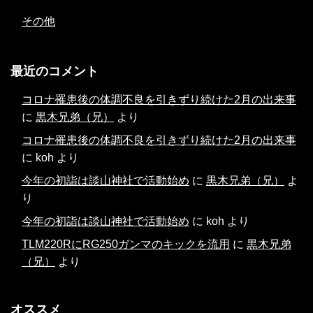
その他
最近のコメント
コロナ罹患後の体調不良を引きずり続けた2月の出来事
に
黒木兄弟（兄）
より
コロナ罹患後の体調不良を引きずり続けた2月の出来事
に
koh
より
今年の初詣は談山神社で活動始め
に
黒木兄弟（兄）
よ
り
今年の初詣は談山神社で活動始め
に
koh
より
TLM220RにRG250ガンマのキックを流用
に
黒木兄弟
（兄）
より
オススメ