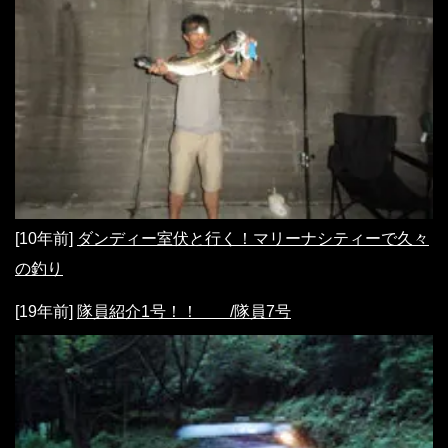
[10年前]
ダンディー室伏と行く！マリーナシティーで久々
の釣り
[19年前]
隊員紹介1号！！ /隊員7号