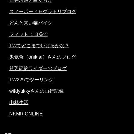
自在漂泊／白くらげ
スノーボード＆グラトリブログ
どんと来い猫バイク
フィット １３Gで
TWでどこまでいけるかな？
鬼気合（onikiai）さんのブログ
貧乏節約ライダーのブログ
TW225でツーリング
wildyukkyさんの山行記録
山林生活
NKMR ONLINE