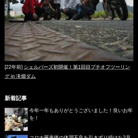
[22年前]
シェルパーズ初開催！第1回目プチオフツーリン
グ in 滝畑ダム
新着記事
今年一年もありがとうございました！良いお年
を！
コロナ罹患後の体調不良を引きずり続けた2月