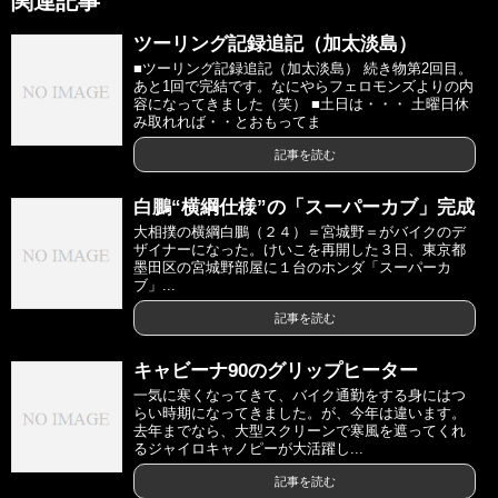
関連記事
ツーリング記録追記（加太淡島）
■ツーリング記録追記（加太淡島） 続き物第2回目。
あと1回で完結です。なにやらフェロモンズよりの内
容になってきました（笑） ■土日は・・・ 土曜日休
み取れれば・・とおもってま
記事を読む
白鵬“横綱仕様”の「スーパーカブ」完成
大相撲の横綱白鵬（２４）＝宮城野＝がバイクのデ
ザイナーになった。けいこを再開した３日、東京都
墨田区の宮城野部屋に１台のホンダ「スーパーカ
ブ」...
記事を読む
キャビーナ90のグリップヒーター
一気に寒くなってきて、バイク通勤をする身にはつ
らい時期になってきました。が、今年は違います。
去年までなら、大型スクリーンで寒風を遮ってくれ
るジャイロキャノピーが大活躍し...
記事を読む