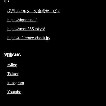
PR
採用フィルターの企業サービス
https://signns.net/
https://smart365.tokyo/
https://reference-check.jp/
関連SNS
twilog
Twitter
Instagram
Youtube