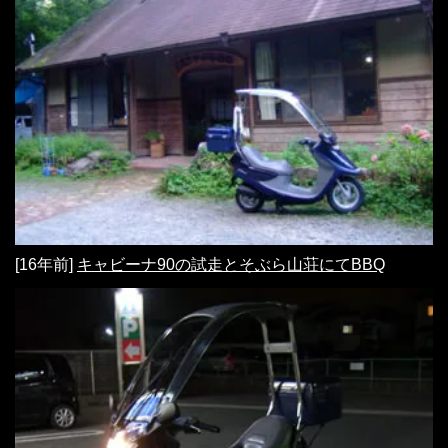
[16年前]
キャビーナ90の試走とそぶら山荘にてBBQ