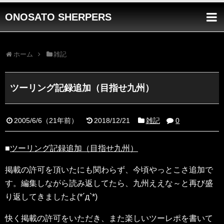
ONOSATO SHERPERS
ホーム
雑記
ツーリング記録追加（目指せ九州）
2005/6/6
（
21年前
）
2018/12/21
雑記
0
■
ツーリング記録追加（目指せ九州）
掲載の許可を頂いたにも関わらず、今頃やっとこさ追加で
す。編集しながら読み返してたら、九州ええな～と再び盛
り返してきましたよ(*´д`*)
快く掲載の許可をいただき、また楽しいツーレポを書いて