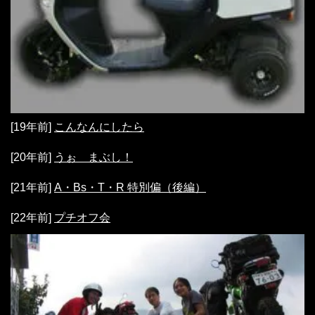
[19年前]
こんなんにしたら
[20年前]
うぉ まぶし！
[21年前]
A・Bs・T・R 特別偏（後編）
[22年前]
プチオフ会