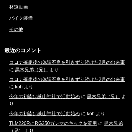
林道動画
バイク装備
その他
最近のコメント
コロナ罹患後の体調不良を引きずり続けた2月の出来事
に
黒木兄弟（兄）
より
コロナ罹患後の体調不良を引きずり続けた2月の出来事
に
koh
より
今年の初詣は談山神社で活動始め
に
黒木兄弟（兄）
よ
り
今年の初詣は談山神社で活動始め
に
koh
より
TLM220RにRG250ガンマのキックを流用
に
黒木兄弟
（兄）
より