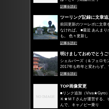
記事を読む
ツーリング記録に文章追
前回更新のツーレポに文章
なければ。 ■最近 あんま
も。 色々更新し
記事を読む
明けましておめでとうご
シェルパーズ（＆フェロモ
2017年も昨年と変わらず、
記事を読む
TOP画像変更
■リンク追加（Viva★Gy
Ｋ★ＭＴさんが運営する、その
んで、キャノピー乗り