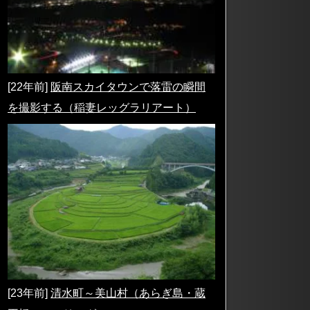
[22年前]
阪南スカイタウンで落雷の瞬間
を撮影する（稲妻レッグラリアート）
[23年前]
清水町～美山村（あらぎ島・蔵