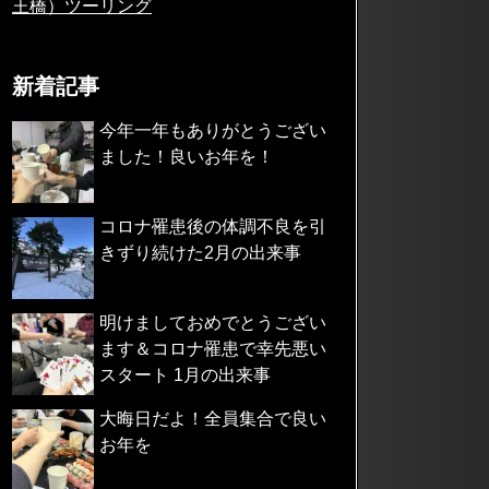
王橋）ツーリング
新着記事
今年一年もありがとうござい
ました！良いお年を！
コロナ罹患後の体調不良を引
きずり続けた2月の出来事
明けましておめでとうござい
ます＆コロナ罹患で幸先悪い
スタート 1月の出来事
大晦日だよ！全員集合で良い
お年を