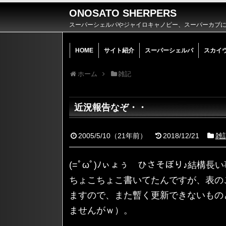
ONOSATO SHERPERS
スーパーシェルパやジャイロキャノピー、スーパーカブによ
HOME
サイト紹介
スーパーシェルパ
スカイ
ホーム
雑記
近況報告なぞ・・
2005/5/10
（
21年前
）
2018/12/21
雑
(=ﾟωﾟ)ﾉぃょぅ ひさそぼり♪結
ちょこちょこ書いてたんですが、表の
ますので、また暫く更新できないもの
ませんがｗ）。