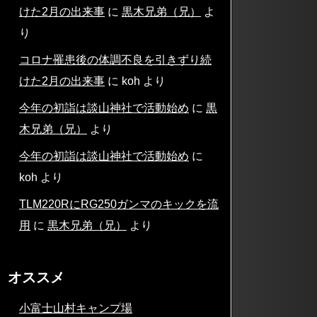
けた2月の出来事
に
黒木兄弟（兄）
よ
り
コロナ罹患後の体調不良を引きずり続
けた2月の出来事
に
koh
より
今年の初詣は談山神社で活動始め
に
黒
木兄弟（兄）
より
今年の初詣は談山神社で活動始め
に
koh
より
TLM220RにRG250ガンマのキックを流
用
に
黒木兄弟（兄）
より
オススメ
小富士山村キャンプ場