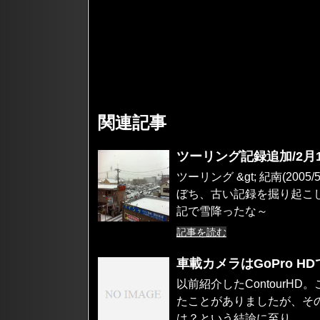
関連記事
ツーリング記録追加/2月
ツーリング &gt; 紀南(2
ぼち、古い記録を掘り起こしつ
記で雪降ったな～
記事を読む
車載カメラはGoPro 
以前紹介したContour
たことがありましたが、その
は？という結論に至り