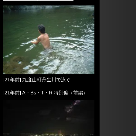
[21年前]
九度山町丹生川で泳ぐ
[21年前]
A・Bs・T・R 特別偏（前編）