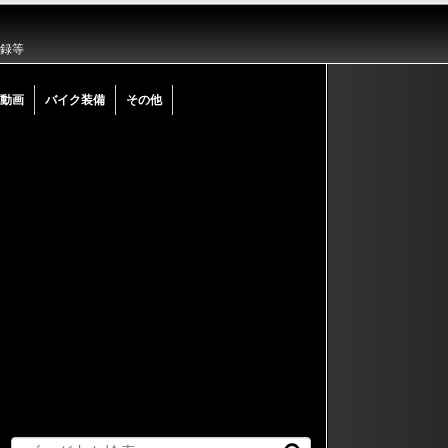
記録等
動画
バイク装備
その他