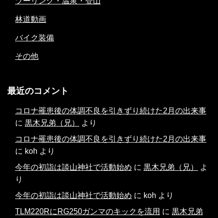
ツーリング・温泉・登山
林道動画
バイク装備
その他
最近のコメント
コロナ罹患後の体調不良を引きずり続けた2月の出来事
に
黒木兄弟（兄）
より
コロナ罹患後の体調不良を引きずり続けた2月の出来事
に
koh
より
今年の初詣は談山神社で活動始め
に
黒木兄弟（兄）
よ
り
今年の初詣は談山神社で活動始め
に
koh
より
TLM220RにRG250ガンマのキックを流用
に
黒木兄弟