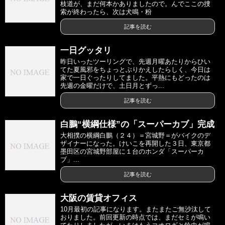
枝道が、まだ何本かありましたので。んでここの捜
索が終わったら、次は犬鳴・粉
記事を読む
一日グッタリ
昨日いったツーリングで、先週月曜あたりからひい
てた夏風邪をちょっとぶりかえしたらしく、今日は
家で一日ぐったりしてました。平熱にもどったのは
先週の金曜だけで、土日月とずっ...
記事を読む
白鵬“横綱仕様”の「スーパーカブ」完成
大相撲の横綱白鵬（２４）＝宮城野＝がバイクのデ
ザイナーになった。けいこを再開した３日、東京都
墨田区の宮城野部屋に１台のホンダ「スーパーカ
ブ」...
記事を読む
大阪の賃貸オフィス
10月最初の記事になります。またまたご無沙汰して
おりました。前回更新の時点では、まだセミが鳴い