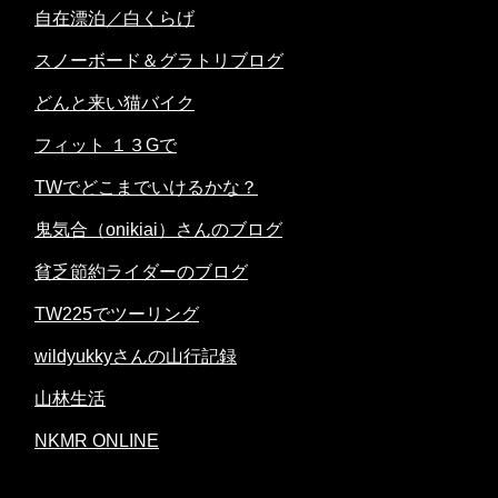
自在漂泊／白くらげ
スノーボード＆グラトリブログ
どんと来い猫バイク
フィット １３Gで
TWでどこまでいけるかな？
鬼気合（onikiai）さんのブログ
貧乏節約ライダーのブログ
TW225でツーリング
wildyukkyさんの山行記録
山林生活
NKMR ONLINE