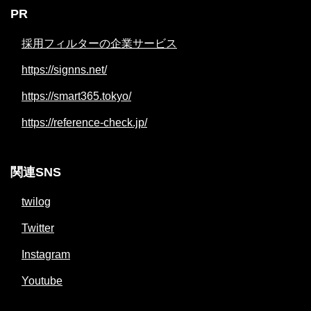
PR
採用フィルターの企業サービス
https://signns.net/
https://smart365.tokyo/
https://reference-check.jp/
関連SNS
twilog
Twitter
Instagram
Youtube