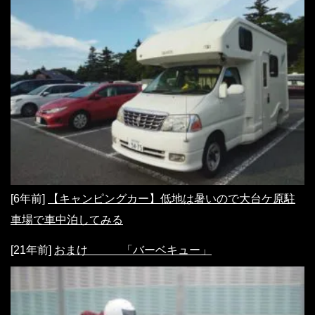
[6年前]
【キャンピングカー】低地は暑いので大台ケ原駐
車場で車中泊してみる
[21年前]
おまけ 「バーベキュー」