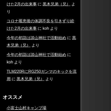
けた2月の出来事
に
黒木兄弟（兄）
よ
り
コロナ罹患後の体調不良を引きずり続
けた2月の出来事
に
koh
より
今年の初詣は談山神社で活動始め
に
黒
木兄弟（兄）
より
今年の初詣は談山神社で活動始め
に
koh
より
TLM220RにRG250ガンマのキックを流
用
に
黒木兄弟（兄）
より
オススメ
小富士山村キャンプ場