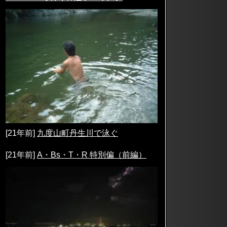
[21年前]
九度山町丹生川で泳ぐ
[21年前]
A・Bs・T・R 特別偏（前編）