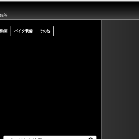
記録等
動画
バイク装備
その他