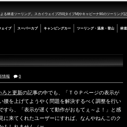
る林道ツーリング。スカイウェイブ250[タイプM]やキャビーナ90のツーリング
ウェイブ
スーパーカブ
キャンピングカー
ツーリング・温泉・登山
林道
新情報
0
いろと更新
の記事の中でも、「ＴＯＰページの表示が
い腰を上げてようやく問題を解決するべく調整を行い
ですら、「表示が遅くて動作がおもてぇ～よ！」と感
見に来てくれたユーザーにすれば、なんやねんこのク
かもしれません（ｗ