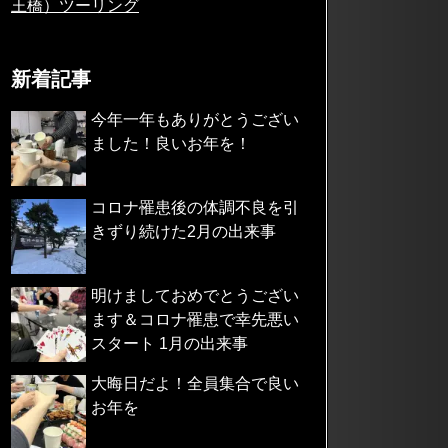
王橋）ツーリング
新着記事
今年一年もありがとうござい
ました！良いお年を！
コロナ罹患後の体調不良を引
きずり続けた2月の出来事
明けましておめでとうござい
ます＆コロナ罹患で幸先悪い
スタート 1月の出来事
大晦日だよ！全員集合で良い
お年を