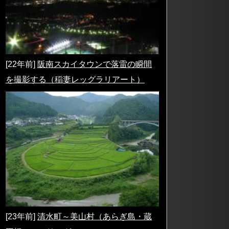
[22年前]
阪南スカイタウンで落雷の瞬間
を撮影する（稲妻レッグラリアート）
[23年前]
清水町～美山村（あらぎ島・蔵