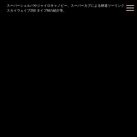
スーパーシェルパやジャイロキャノピー、スーパーカブによる林道ツーリング。
スカイウェイブ250 タイプMの紹介等。