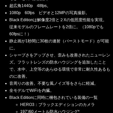
超広角1440p 48fps。
1080p 60fps ビデオと12MPの写真撮影。
Black Editionは解像度2倍と２Xの低照度性能を実現。
従来モデルのフレームレートを2倍に。（1080pでも
60fpsに！）
静止画が1秒間に30枚の連射（バーストモード）が可能
に。
シャープさをアップさせ、歪みも改善されたニューレン
ズ。フラットレンズの防水ハウジングを追加したこと
で、水中、上空等のあらゆる環境で非常に耐久性あるも
のに改善。
音周りの改善。不要な風ノイズ等をさらに軽減。
全モデルでWiFiを内臓。
Black Editionに同時に梱包されている装備の一覧
HERO3：ブラックエディションのカメラ
197’/60メートル防水ハウジング*