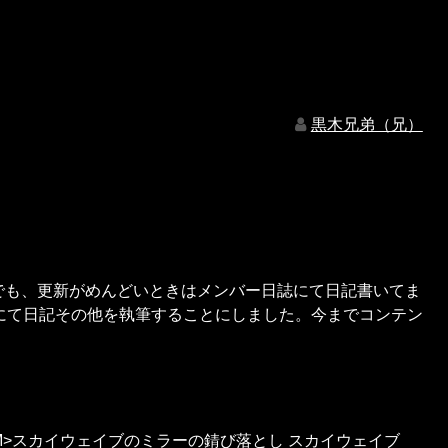
黒木兄弟（兄）
ででも、更新がめんどいときはメンバー日誌にて日記書いてま
にて日記その他を執筆することにしました。今までコンテン
プM>スカイウェイブのミラーの錆び落とし スカイウェイブ