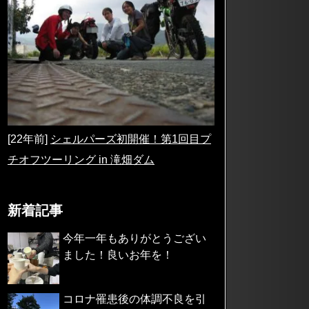
[22年前]
シェルパーズ初開催！第1回目プ
チオフツーリング in 滝畑ダム
新着記事
今年一年もありがとうござい
ました！良いお年を！
コロナ罹患後の体調不良を引