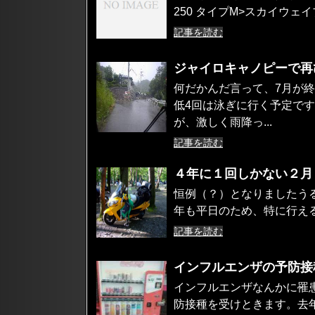
250 タイプM>スカイウェイ
記事を読む
ジャイロキャノピーで再
何だかんだ言って、7月が
低4回は泳ぎに行く予定で
が、激しく雨降っ...
記事を読む
４年に１回しかない２月
恒例（？）となりましたう
年も平日のため、特に行える
記事を読む
インフルエンザの予防接
インフルエンザなんかに罹
防接種を受けときます。去年