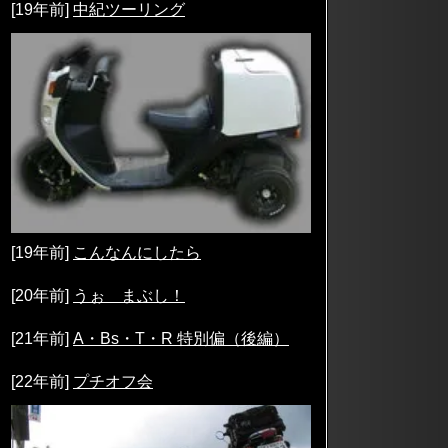
[19年前]
中紀ツーリング
[19年前]
こんなんにしたら
[20年前]
うぉ まぶし！
[21年前]
A・Bs・T・R 特別偏（後編）
[22年前]
プチオフ会