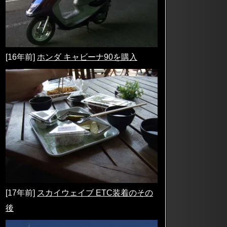
[16年前]
ホンダ キャビーナ90を購入
[17年前]
スカイウェイブ ETC装着のその
後