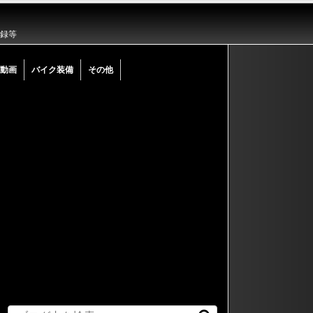
記録等
動画
バイク装備
その他