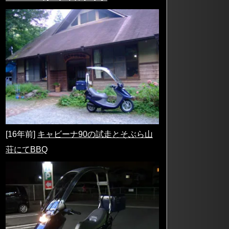
[16年前]
キャビーナ90の試走とそぶら山
荘にてBBQ