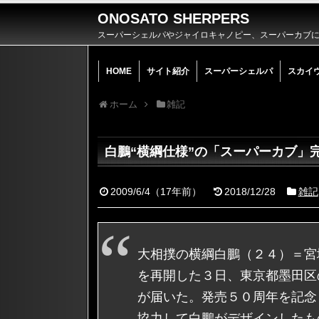
ONOSATO SHERPERS
スーパーシェルパやジャイロキャノピー、スーパーカブによ
HOME
サイト紹介
スーパーシェルパ
スカイ
ホーム
雑記
白鵬“横綱仕様”の「スーパーカブ」
2009/6/4
（
17年前
）
2018/12/28
雑記
大相撲の横綱白鵬（２４）＝宮
を再開した３日、東京都墨田区
が届いた。発売５０周年を記念
協力して白鵬がデザインしたも