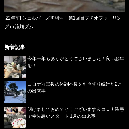
[22年前]
シェルパーズ初開催！第1回目プチオフツーリン
グ in 滝畑ダム
新着記事
今年一年もありがとうございました！良いお年
を！
コロナ罹患後の体調不良を引きずり続けた2月
の出来事
明けましておめでとうございます＆コロナ罹患
で幸先悪いスタート 1月の出来事