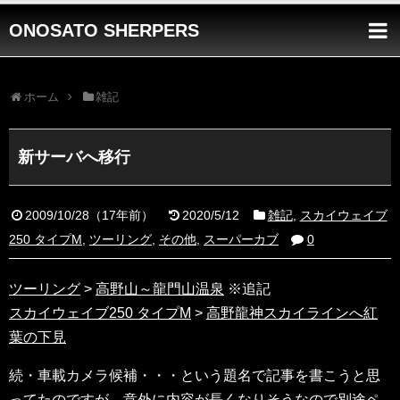
ONOSATO SHERPERS
ホーム
雑記
新サーバへ移行
2009/10/28
（
17年前
）
2020/5/12
雑記
,
スカイウェイブ
250 タイプM
,
ツーリング
,
その他
,
スーパーカブ
0
ツーリング
>
高野山～龍門山温泉
※追記
スカイウェイブ250 タイプM
>
高野龍神スカイラインへ紅
葉の下見
続・車載カメラ候補・・・という題名で記事を書こうと思
ってたのですが、意外に内容が長くなりそうなので別途ペ