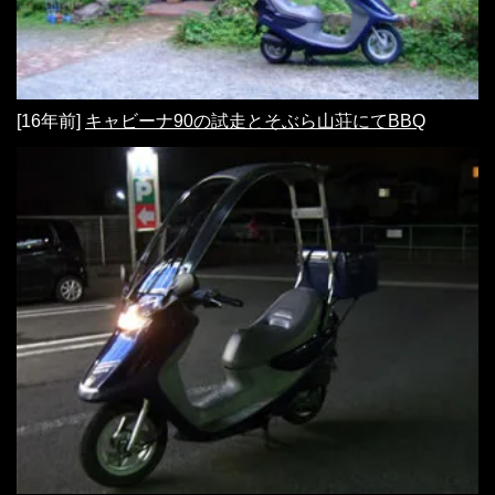
[16年前]
キャビーナ90の試走とそぶら山荘にてBBQ