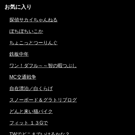
お気に入り
探偵サカイちゃんねる
ぼちぼちいこか
ちょこっとつーりんぐ
鉄板中年
ワン！ダフル～～智の暇つぶし
MC交通戦争
自在漂泊／白くらげ
スノーボード＆グラトリブログ
どんと来い猫バイク
フィット １３Gで
TWでどこまでいけるかな？