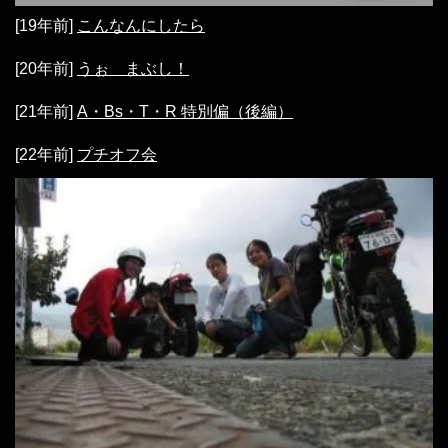
[19年前]
こんなんにしたら
[20年前]
うぉ まぶし！
[21年前]
A・Bs・T・R 特別偏（後編）
[22年前]
プチオフ会