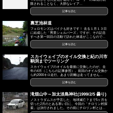
限されることなく、大胆なレイア...
記事を読む
裏芝池林道
フェロモンズはバイクも好きです！ 去る１月１３日
に結成した「男里シェルパーズ」ですが、その記念
すべき第一回目の活動で訪れた林道がここなので...
記事を読む
スカイウェイブのオイル交換と紀の川市
鞆渕までツーリング
スカイウェイブのオイルを最後に交換したのが、去
年の4月（こちらの記事参照）。前回のオイル交換か
ら約2000キロ走行。あまり距離は走ってません...
記事を読む
滝畑山中～加太淡島神社(1999/2/5 曇り)
ノストラダムスが予言した、地球滅亡？まで5ヶ月を
切った2月のとある寒い日に、今回の「チロリン村探
索」は決行されました。その前にチロリン村とは...