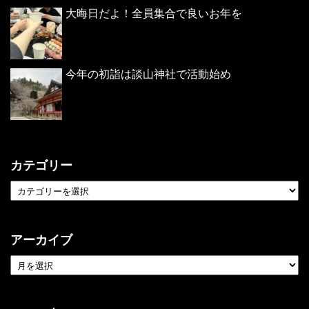
大晦日だよ！全員集合で良いお年を
今年の初詣は談山神社で活動始め
カテゴリー
アーカイブ