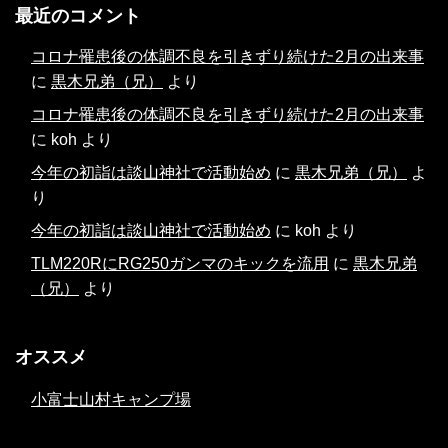
最近のコメント
コロナ罹患後の体調不良を引きずり続けた2月の出来事
に
黒木兄弟（兄）
より
コロナ罹患後の体調不良を引きずり続けた2月の出来事
に
koh
より
今年の初詣は談山神社で活動始め
に
黒木兄弟（兄）
よ
り
今年の初詣は談山神社で活動始め
に
koh
より
TLM220RにRG250ガンマのキックを流用
に
黒木兄弟
（兄）
より
オススメ
小富士山村キャンプ場