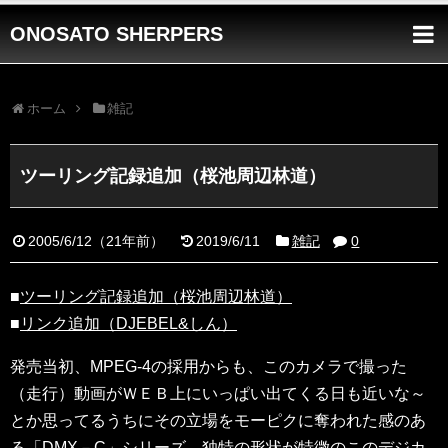
ONOSATO SHERPERS
ホーム
雑記
ツーリング記録追加（桜池周辺林道）
2005/6/12
（
21年前
）
2019/6/11
雑記
0
■
ツーリング記録追加（桜池周辺林道）
■
リンク追加（DJEBEL&しん）
発売当初、MPEG-4の採用からも、このカメラで撮った
（走行）動画がＷＥＢ上にいっぱい出てくる日も近いな～
とか思ってるうちにその立場をモーピクに奪われた感のあ
る「DMX－C」シリーズ。独特の形状が特徴のこのデジカ