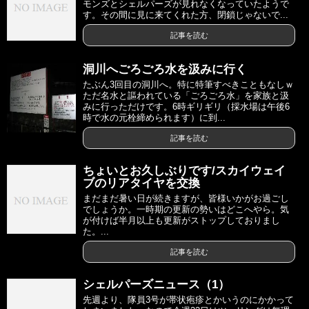
モンズとシェルパーズが見れなくなっていたようで
す。その間に見に来てくれた方、閉鎖じゃないで...
記事を読む
洞川へごろごろ水を汲みに行く
たぶん3回目の洞川へ。特に特筆すべきこともなしｗ
ただ名水と謳われている「ごろごろ水」を家族と汲
みに行っただけです。6時ギリギリ（採水場は午後6
時で水の元栓締められます）に到...
記事を読む
ちょいとお久しぶりです/スカイウェイ
ブのリアタイヤを交換
まだまだ暑い日が続きますが、皆様いかがお過ごし
でしょうか。一時期の更新の勢いはどこへやら。気
が付けば半月以上も更新がストップしておりまし
た。...
記事を読む
シェルパーズニュース（1）
先週より、隊員3号が帯状疱疹とかいうのにかかって