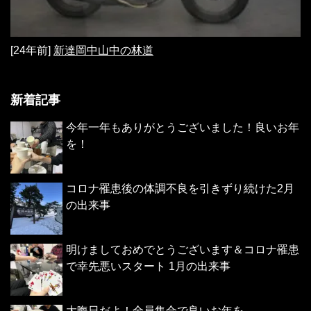
[24年前]
新達岡中山中の林道
新着記事
今年一年もありがとうございました！良いお年
を！
コロナ罹患後の体調不良を引きずり続けた2月
の出来事
明けましておめでとうございます＆コロナ罹患
で幸先悪いスタート 1月の出来事
大晦日だよ！全員集合で良いお年を