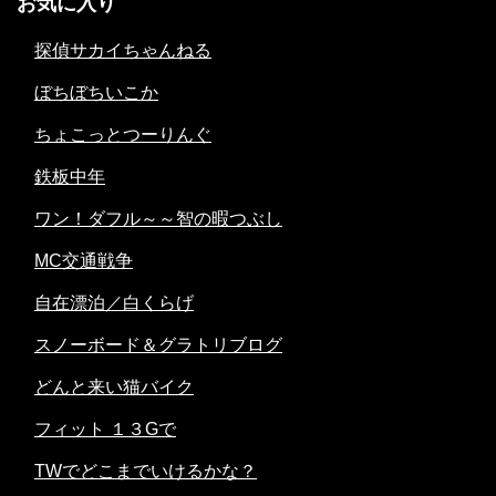
お気に入り
探偵サカイちゃんねる
ぼちぼちいこか
ちょこっとつーりんぐ
鉄板中年
ワン！ダフル～～智の暇つぶし
MC交通戦争
自在漂泊／白くらげ
スノーボード＆グラトリブログ
どんと来い猫バイク
フィット １３Gで
TWでどこまでいけるかな？