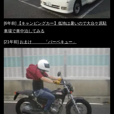
[6年前]
【キャンピングカー】低地は暑いので大台ケ原駐
車場で車中泊してみる
[21年前]
おまけ 「バーベキュー」