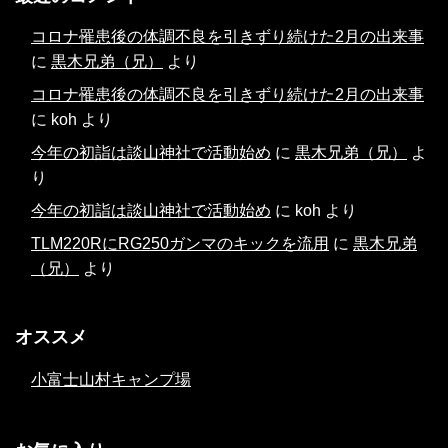
コロナ罹患後の体調不良を引きずり続けた2月の出来事
に
黒木兄弟（兄）
より
コロナ罹患後の体調不良を引きずり続けた2月の出来事
に
koh
より
今年の初詣は談山神社で活動始め
に
黒木兄弟（兄）
よ
り
今年の初詣は談山神社で活動始め
に
koh
より
TLM220RにRG250ガンマのキックを流用
に
黒木兄弟
（兄）
より
オススメ
小富士山村キャンプ場