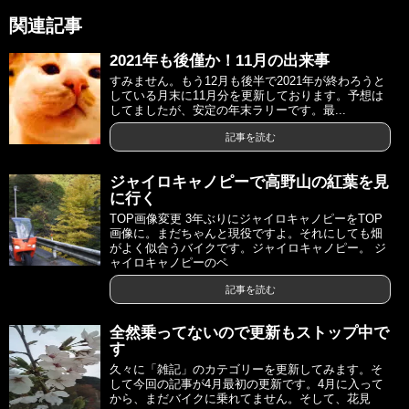
関連記事
2021年も後僅か！11月の出来事
すみません。もう12月も後半で2021年が終わろうと
している月末に11月分を更新しております。予想は
してましたが、安定の年末ラリーです。最...
記事を読む
ジャイロキャノピーで高野山の紅葉を見
に行く
TOP画像変更 3年ぶりにジャイロキャノピーをTOP
画像に。まだちゃんと現役ですよ。それにしても畑
がよく似合うバイクです。ジャイロキャノピー。 ジ
ャイロキャノピーのペ
記事を読む
全然乗ってないので更新もストップ中で
す
久々に「雑記」のカテゴリーを更新してみます。そ
して今回の記事が4月最初の更新です。4月に入って
から、まだバイクに乗れてません。そして、花見