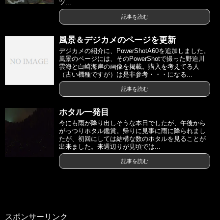
ツ...
記事を読む
風景＆デジカメのページを更新
デジカメの紹介に、PowerShotA60を追加しました。
風景のページには、そのPowerShotで撮った野迫川
雲海と白崎海岸の画像を掲載。購入を考えてる人
（古い機種ですが）は是非参考・・・になる...
記事を読む
ホタル一発目
今にも雨が降り出しそうな本日でしたが、午後から
がっつりホタル鑑賞。帰りに見事に雨に降られまし
たが、初回にしては結構な数のホタルを見ることが
出来ました。来週辺りが見頃では...
記事を読む
スポンサーリンク