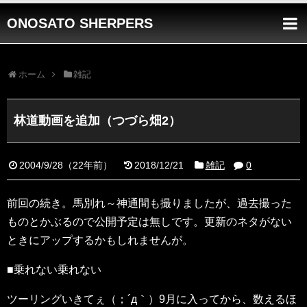
ONOSATO SHERPERS
ホーム
雑記
林道動画を追加（つづら畑2）
2004/9/28
（
22年前
）
2018/12/21
雑記
0
前回の続き。馬別れ～神通間も撮りましたが、過去撮った
ものとかぶるので公開予定は無しです。更新のネタがない
ときにアップするかもしれませんが。
■乗れない乗れない
ツーリングいきてぇ（；´д｀）9月に入ってから、数えるほ