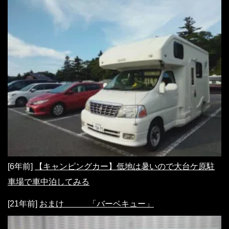
[6年前]
【キャンピングカー】低地は暑いので大台ケ原駐
車場で車中泊してみる
[21年前]
おまけ 「バーベキュー」