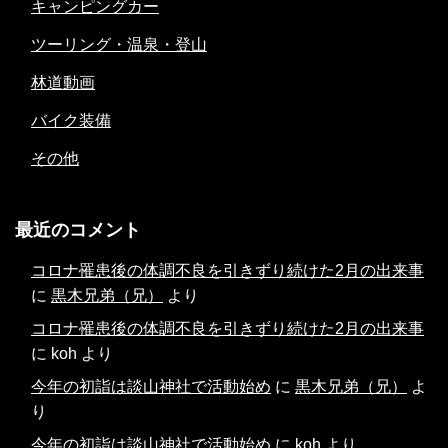
キャンピングカー
ツーリング・温泉・登山
林道動画
バイク装備
その他
最近のコメント
コロナ罹患後の体調不良を引きずり続けた2月の出来事
に
黒木兄弟（兄）
より
コロナ罹患後の体調不良を引きずり続けた2月の出来事
に
koh
より
今年の初詣は談山神社で活動始め
に
黒木兄弟（兄）
よ
り
今年の初詣は談山神社で活動始め
に
koh
より