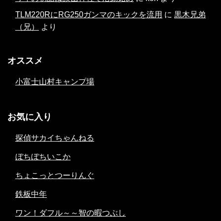
TLM220RにRG250ガンマのキックを流用
に
黒木兄弟
（兄）
より
オススメ
小富士山村キャンプ場
お気に入り
探偵サカイちゃんねる
ぼちぼちいこか
ちょこっとつーりんぐ
鉄板中年
ワン！ダフル～～智の暇つぶし