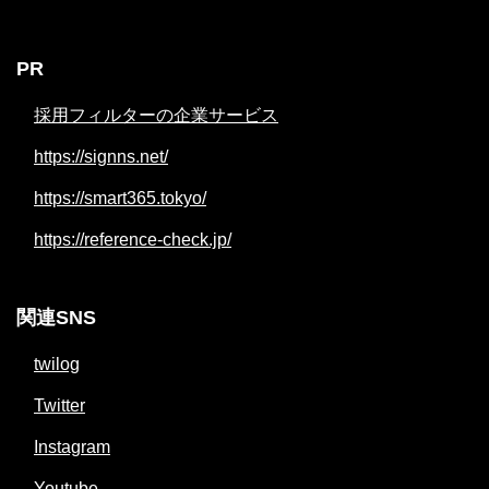
PR
採用フィルターの企業サービス
https://signns.net/
https://smart365.tokyo/
https://reference-check.jp/
関連SNS
twilog
Twitter
Instagram
Youtube