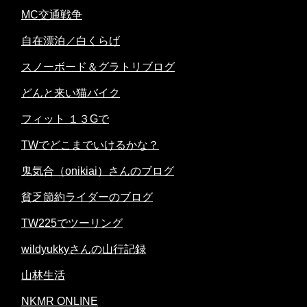
MC交通戦争
自在漂泊／白くらげ
スノーボード＆グラトリブログ
どんと来い猫バイク
フィット １３Gで
TWでどこまでいけるかな？
鬼気合（onikiai）さんのブログ
貧乏節約ライダーのブログ
TW225でツーリング
wildyukkyさんの山行記録
山林生活
NKMR ONLINE