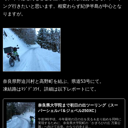
ング行きたいと思います。相変わらず紀伊半島が中心とな
りますが。
奈良県野迫川村と高野町を結ぶ、県道53号にて。
凍結路はﾏｼﾞﾃﾞｺﾜｲ。詳細は以下レポートにて。
奈良県大宇陀まで初日の出ツーリング（スー
パーシェルパ＆ジェベル250XC）
午前3時半頃、今年最初の日の出を見る＆走り始めを同時に
実現するために、奈良県大宇陀町の「かぎろひの丘 万葉公
園」へ向けて出発。かなりの冷え込...