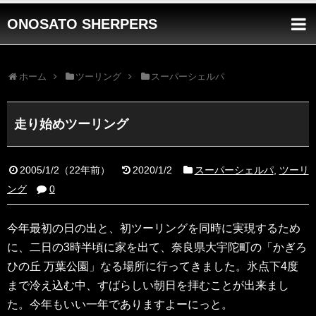
ONOSATO SHERPERS
ホーム
ツーリング
スーパーシェルパ
走り始めツーリング
2005/1/2
（
22年前
）
2020/1/2
スーパーシェルパ
,
ツーリ
ング
0
今年最初の日の出と、初ツーリングを同時に実現するため
に、二日の3時半頃に家を出て、奈良県大宇陀町の「かぎろ
ひの丘 万葉公園」なる場所に行ってきました。氷点下4度
まで冷え込む中、すばらしい朝日を拝むことが出来まし
た。今年もいい一年でありますよーにっと。