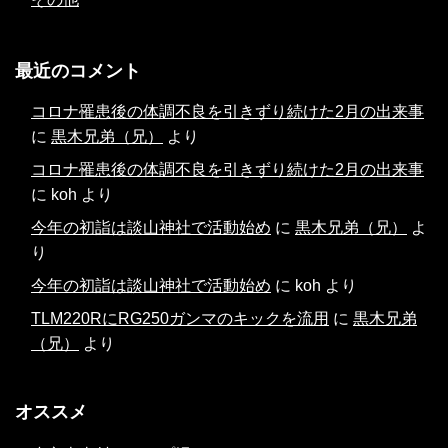
最近のコメント
コロナ罹患後の体調不良を引きずり続けた2月の出来事
に
黒木兄弟（兄）
より
コロナ罹患後の体調不良を引きずり続けた2月の出来事
に
koh
より
今年の初詣は談山神社で活動始め
に
黒木兄弟（兄）
よ
り
今年の初詣は談山神社で活動始め
に
koh
より
TLM220RにRG250ガンマのキックを流用
に
黒木兄弟
（兄）
より
オススメ