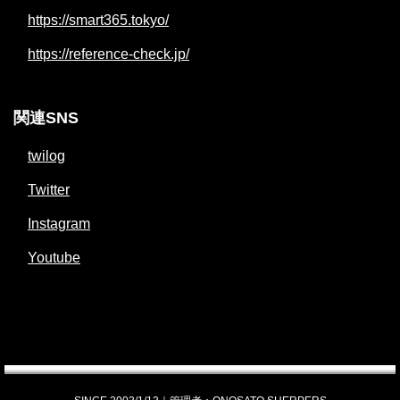
https://smart365.tokyo/
https://reference-check.jp/
関連SNS
twilog
Twitter
Instagram
Youtube