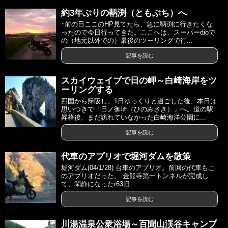
約3年ぶりの鞆渕（ともぶち）へ
↑前の日ここのHP見てたら、急に鞆渕に行きたくな
ったので今日行ってきた。ここへは、スーパーdioで
の（地元以外での）最後のツーリングで行...
記事を読む
スカイウェイブで日の岬～白崎海岸をツ
ーリングする
四国から帰阪し、1日ゆっくりと過ごした後、本日は
思いつきで「日ノ御埼（ひのみさき）」へ。道の駅
昇格後、まだ訪れていなかった白崎海洋公園に...
記事を読む
代車のアプリオで堀河ダムを散策
堀河ダム(04/1/28) 台車のアプリオ。前回の代車もこ
のアプリオだった。 金熊寺第一トンネルが完成し
て、閑静になったr63旧...
記事を読む
川湯温泉公衆浴場～百聞山渓谷キャンプ