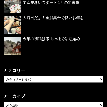
で幸先悪いスタート 1月の出来事
大晦日だよ！全員集合で良いお年を
今年の初詣は談山神社で活動始め
カテゴリー
アーカイブ