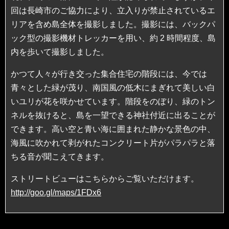
回は長崎市のご協力により、立入­りが禁止されているエ
リアを含め島全体を撮影しました。撮影には、バックパ
ック型の撮­影機材トレッカーを用い、約 2 時間程度、島
内を歩いて撮影しました。
かつて人々が行き交った集合住宅の階段には、今では
青々とした緑が茂り、南国風の低木­にまぎれて美しい白
いユリが花を咲かせています。階段をのぼり、緑のトン
ネルを抜ける­と、島を一望できる神社付近に出ることが
できます。高い空と青い海に囲まれた静かな景­色の中、
海風に吹かれて剥がれたコンクリート片がパラパラと落
ちる音が聞こえてきます­。
ストリートビューはこちらからご覧いただけます。
http://goo.gl/maps/1FDx6