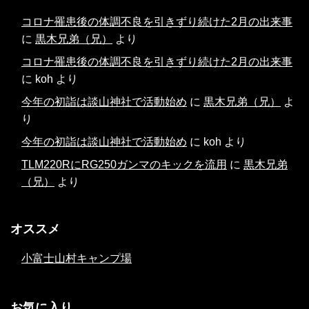
コロナ罹患後の体調不良を引きずり続けた2月の出来事
に
黒木兄弟（兄）
より
コロナ罹患後の体調不良を引きずり続けた2月の出来事
に
koh
より
今年の初詣は談山神社で活動始め
に
黒木兄弟（兄）
よ
り
今年の初詣は談山神社で活動始め
に
koh
より
TLM220RにRG250ガンマのキックを流用
に
黒木兄弟
（兄）
より
オススメ
小富士山村キャンプ場
お気に入り