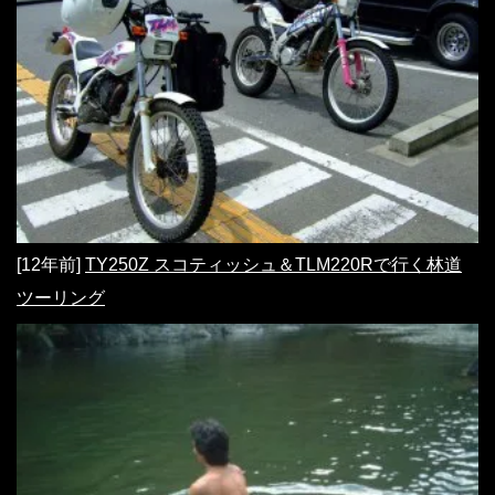
[12年前]
TY250Z スコティッシュ＆TLM220Rで行く林道
ツーリング