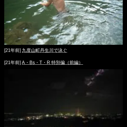
[21年前]
九度山町丹生川で泳ぐ
[21年前]
A・Bs・T・R 特別偏（前編）