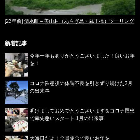
[23年前]
清水町～美山村（あらぎ島・蔵王橋）ツーリング
新着記事
今年一年もありがとうございました！良いお年
を！
コロナ罹患後の体調不良を引きずり続けた2月
の出来事
明けましておめでとうございます＆コロナ罹患
で幸先悪いスタート 1月の出来事
大晦日だよ！全員集合で良いお年を