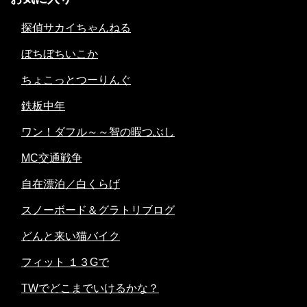
探偵サカイちゃんねる
ぼちぼちいこか
ちょこっとつーりんぐ
鉄板中年
ワン！ダフル～～智の暇つぶし
MC交通戦争
自在漂泊／白くらげ
スノーボード＆グラトリブログ
どんと来い猫バイク
フィット １３Gで
TWでどこまでいけるかな？