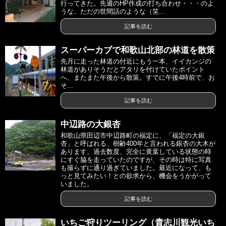
行ってきた。先週のHP作成の打ち合わせ・・・のよ
うな、ただの世間話のような（笑...
記事を読む
スーパーカブで和歌山北部の林道を散策
先月に走った林道の付近にもう一本、イイカンジの
林道がありそうだとアタリを付けていたポイント
へ、またまた午後から散策。すでに午後4時前で、お
そ...
記事を読む
中辺路の大銀杏
和歌山県田辺市中辺路町の福定に、「福定の大銀
杏」と呼ばれる、樹齢400年と言われる銀杏の大木が
あります。過去数度、完全に黄葉している状態の時
にすぐ脇を走っていたのですが、その時は特に写真
も撮らずに通り過ぎていました。最近になって、も
っと見てみたい！との欲求から、機会をうかがって
いました。
記事を読む
いちご狩りツーリング（貴志川観光いち