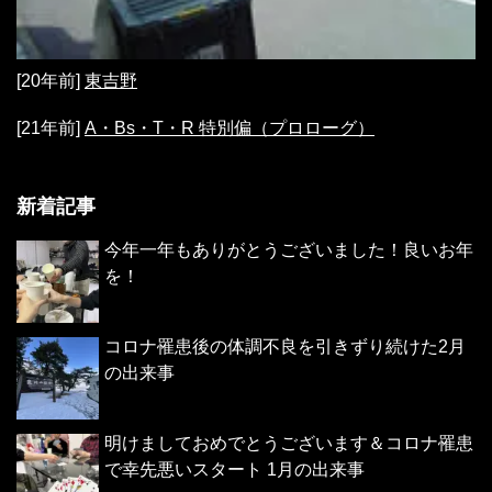
[20年前]
東吉野
[21年前]
A・Bs・T・R 特別偏（プロローグ）
新着記事
今年一年もありがとうございました！良いお年
を！
コロナ罹患後の体調不良を引きずり続けた2月
の出来事
明けましておめでとうございます＆コロナ罹患
で幸先悪いスタート 1月の出来事