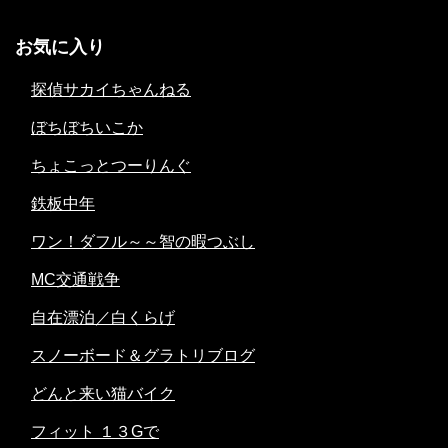
お気に入り
探偵サカイちゃんねる
ぼちぼちいこか
ちょこっとつーりんぐ
鉄板中年
ワン！ダフル～～智の暇つぶし
MC交通戦争
自在漂泊／白くらげ
スノーボード＆グラトリブログ
どんと来い猫バイク
フィット １３Gで