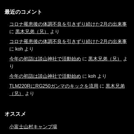
最近のコメント
コロナ罹患後の体調不良を引きずり続けた2月の出来事
に
黒木兄弟（兄）
より
コロナ罹患後の体調不良を引きずり続けた2月の出来事
に
koh
より
今年の初詣は談山神社で活動始め
に
黒木兄弟（兄）
よ
り
今年の初詣は談山神社で活動始め
に
koh
より
TLM220RにRG250ガンマのキックを流用
に
黒木兄弟
（兄）
より
オススメ
小富士山村キャンプ場