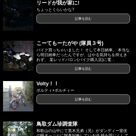
リードが我が家に!
ちょっとくらいかな?
記事を読む
こーてもーたがや (隊員３号)
バイク買っちゃいました！ そして本日納車。 本当な
ら明日納車だったんですが、はやる気持ちを抑えき
れず、 某レッドバロン(バイク購入店)に電...
記事を読む
Volty！！
ボルティ×ボルチィー
記事を読む
鳥取ダム珍調査隊
和歌山の山中にて黒木兄弟（兄）がダンディー室伏
の騒ぎっぷりに阿鼻叫喚している頃 時を同じくして