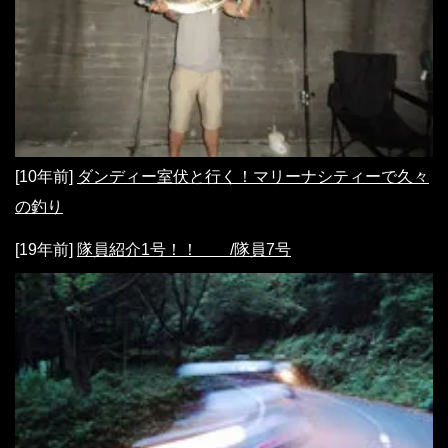
[10年前]
ダンディー室伏と行く！マリーナシティーで久々
の釣り
[19年前]
隊員紹介1号！！ /隊員7号