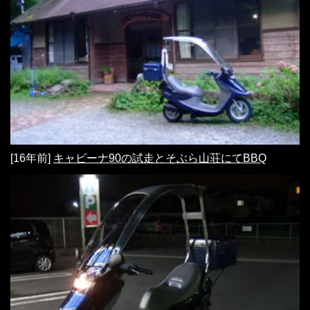
[16年前]
キャビーナ90の試走とそぶら山荘にてBBQ