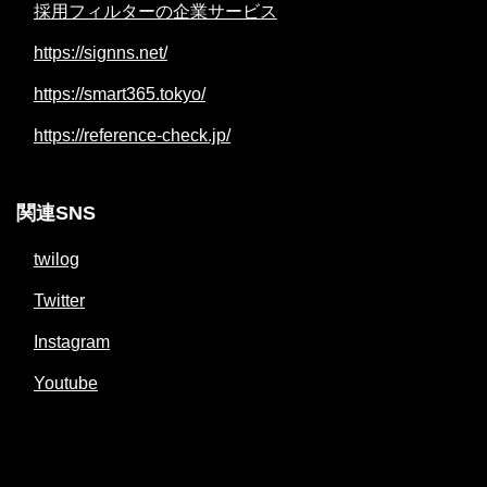
採用フィルターの企業サービス
https://signns.net/
https://smart365.tokyo/
https://reference-check.jp/
関連SNS
twilog
Twitter
Instagram
Youtube