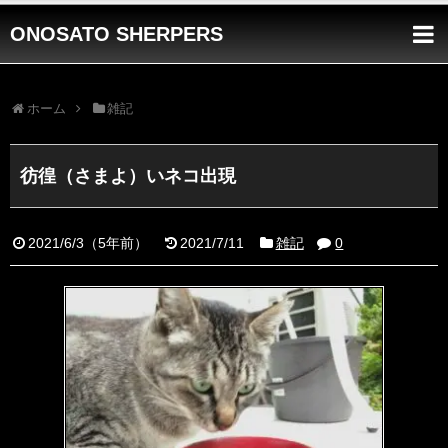
ONOSATO SHERPERS
ホーム
雑記
彷徨（さまよ）いネコ出現
2021/6/3
（
5年前
）
2021/7/11
雑記
0