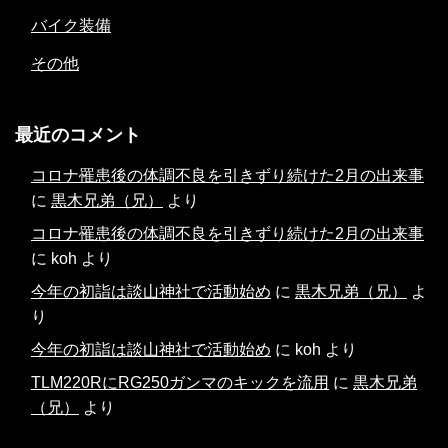
バイク装備
その他
最近のコメント
コロナ罹患後の体調不良を引きずり続けた2月の出来事
に
黒木兄弟（兄）
より
コロナ罹患後の体調不良を引きずり続けた2月の出来事
に
koh
より
今年の初詣は談山神社で活動始め
に
黒木兄弟（兄）
よ
り
今年の初詣は談山神社で活動始め
に
koh
より
TLM220RにRG250ガンマのキックを流用
に
黒木兄弟
（兄）
より