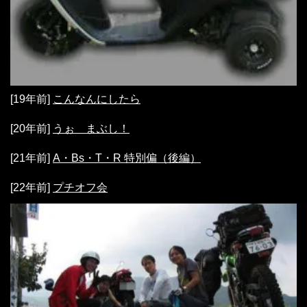
[19年前]
こんなんにしたら
[20年前]
うぉ まぶし！
[21年前]
A・Bs・T・R 特別偏（後編）
[22年前]
プチオフ会