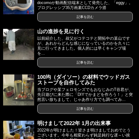
docomoが動画配信端末として発売した、「eggy」。
プログレッシブ35万画素CCDカメラ搭
記事を読む
山の進捗を見に行く
以前紹介した、叔父がコテコテと開拓中の某山です
が、あれからどんな感じになっているのかを久々に
見に行ってきました。個人的には早くキャンプ場
を...
記事を読む
100均（ダイソー）の材料でウッドガス
ストーブを自作してみた
当ブログや某フェロモンズでもおなじみのT谷君が、
先日遊びに来た際に「DIYでかまどを作ろう！」と突
然言い放ちまして、じゃあ作り方でも調べてみ...
記事を読む
明けまして2022年 1月の出来事
2022年が明けました！皆さま明けましておめでとう
ございます。今年も相変わらず鈍足鈍行な遅～い挨