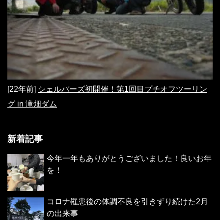
[22年前]
シェルパーズ初開催！第1回目プチオフツーリン
グ in 滝畑ダム
新着記事
今年一年もありがとうございました！良いお年
を！
コロナ罹患後の体調不良を引きずり続けた2月
の出来事