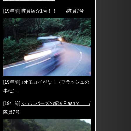
[19年前]
隊員紹介1号！！ /隊員7号
[19年前]
↓オモロイがな！（フラッシュの
事ね）
[19年前]
シェルパーズの紹介Flash？ /
隊員7号