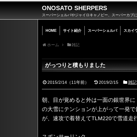
ONOSATO SHERPERS
スーパーシェルパやジャイロキャノピー、スーパーカブによ
HOME
サイト紹介
スーパーシェルパ
スカイ
ホーム
雑記
がっつりと積もりました
2015/2/14
（
11年前
）
2019/2/15
雑記
朝、目が覚めると外は一面の銀世界に
の大雪にテンションが上がって一発で
が、速攻で着替えてTLM220で雪道
スポンサーリンク