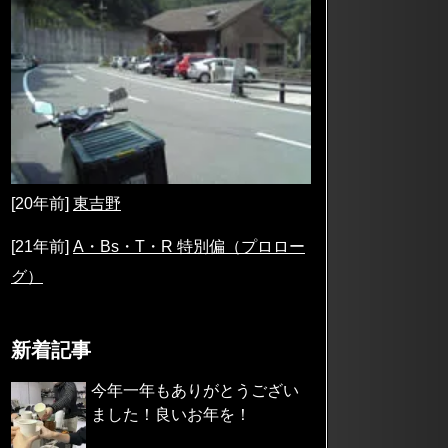
[20年前]
東吉野
[21年前]
A・Bs・T・R 特別偏（プロロー
グ）
新着記事
今年一年もありがとうござい
ました！良いお年を！