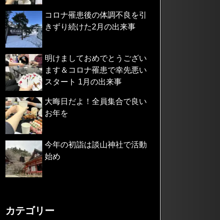
コロナ罹患後の体調不良を引
きずり続けた2月の出来事
明けましておめでとうござい
ます＆コロナ罹患で幸先悪い
スタート 1月の出来事
大晦日だよ！全員集合で良い
お年を
今年の初詣は談山神社で活動
始め
カテゴリー