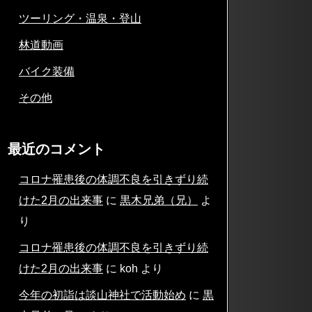
ツーリング・温泉・登山
林道動画
バイク装備
その他
最近のコメント
コロナ罹患後の体調不良を引きずり続
けた2月の出来事
に
黒木兄弟（兄）
よ
り
コロナ罹患後の体調不良を引きずり続
けた2月の出来事
に
koh
より
今年の初詣は談山神社で活動始め
に
黒