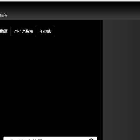
記録等
動画
バイク装備
その他