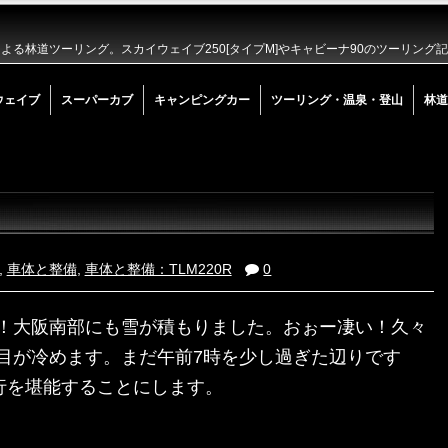
る林道ツーリング。スカイウェイブ250[タイプM]やキャビーナ90のツーリング
ウェイブ
スーパーカブ
キャンピングカー
ツーリング・温泉・登山
林道
,
車体と整備
,
車体と整備：TLM220R
0
！大阪南部にも雪が積もりました。おぉー凄い！久々
目が冷めます。まだ午前7時を少し過ぎた辺りです
走行を堪能することにします。