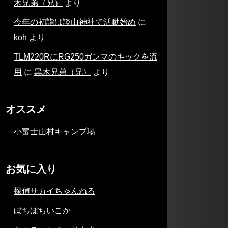
木兄弟（兄）
より
今年の初詣は談山神社で活動始め
に
koh
より
TLM220RにRG250ガンマのキックを流
用
に
黒木兄弟（兄）
より
オススメ
小富士山村キャンプ場
お気に入り
探偵サカイちゃんねる
ぼちぼちいこか