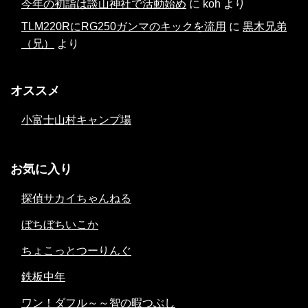
今年の初詣は談山神社で活動始め
に
koh
より
TLM220RにRG250ガンマのキックを流用
に
黒木兄弟
（兄）
より
オススメ
小富士山村キャンプ場
お気に入り
探偵サカイちゃんねる
ぼちぼちいこか
ちょこっとつーりんぐ
鉄板中年
ワン！ダフル～～智の暇つぶし