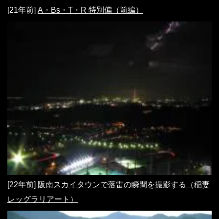
[21年前]
A・Bs・T・R 特別偏（前編）
[22年前]
阪南スカイタウンで落雷の瞬間を撮影する（稲妻
レッグラリアート）