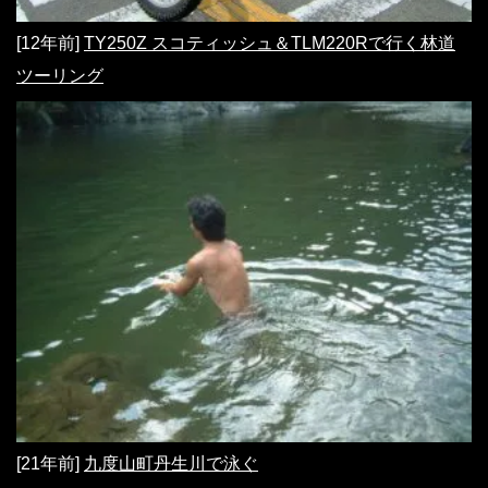
[12年前]
TY250Z スコティッシュ＆TLM220Rで行く林道
ツーリング
[21年前]
九度山町丹生川で泳ぐ