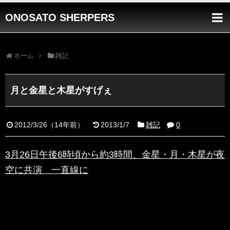
ONOSATO SHERPERS
ホーム
雑記
月と金星と木星がすげぇ
2012/3/26
（
14年前
）
2013/1/7
雑記
0
3月26日午後6時頃から約3時間、金星・月・木星が夜
空に共演 一直線に