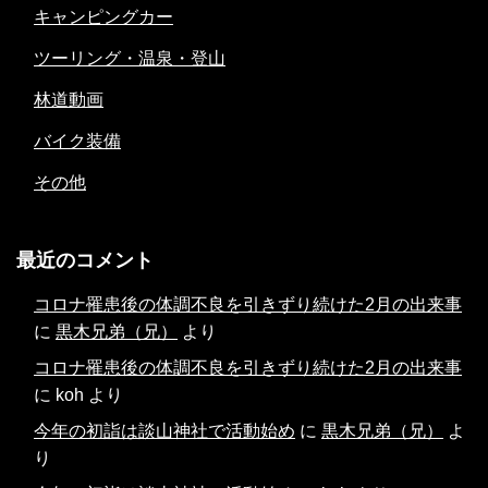
キャンピングカー
ツーリング・温泉・登山
林道動画
バイク装備
その他
最近のコメント
コロナ罹患後の体調不良を引きずり続けた2月の出来事
に
黒木兄弟（兄）
より
コロナ罹患後の体調不良を引きずり続けた2月の出来事
に
koh
より
今年の初詣は談山神社で活動始め
に
黒木兄弟（兄）
よ
り