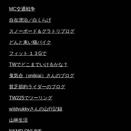
MC交通戦争
自在漂泊／白くらげ
スノーボード＆グラトリブログ
どんと来い猫バイク
フィット １３Gで
TWでどこまでいけるかな？
鬼気合（onikiai）さんのブログ
貧乏節約ライダーのブログ
TW225でツーリング
wildyukkyさんの山行記録
山林生活