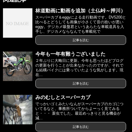
林道動画に動画を追加（土仏峠～押川）
スーパーカブ＆eggyによる走行動画です。DV5200と
比べるとどうしても画像が小さくて音の拾いが悪い
eggy。デジカメ吸盤君というあらたな車載道具を入
手し、デジカメならなんでも車載化で
記事を読む
今年も一年有難うございました
２年ぶりに大晦日に更新。今年も思ったほどブログ
の更新を行うことが出来なかったのですが、それで
も結構バイクには乗っていたような気がします。現
在...
記事を読む
みのむしとスーパーカブ
でっかいゴミみたいなんがスーパーカブのカゴにつ
いてるなと、事務所ついてからよーっく見てみる
と・・・ 蓑虫でした。最近めっきりと見る機会が
減...
記事を読む