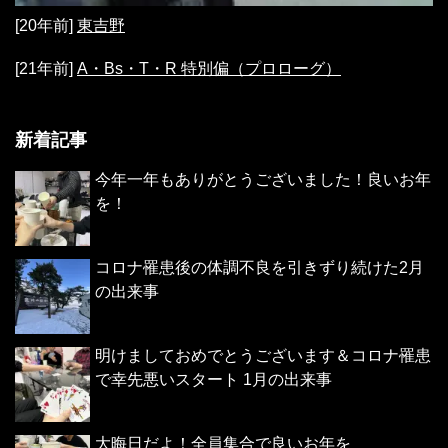
[20年前]
東吉野
[21年前]
A・Bs・T・R 特別偏（プロローグ）
新着記事
今年一年もありがとうございました！良いお年
を！
コロナ罹患後の体調不良を引きずり続けた2月
の出来事
明けましておめでとうございます＆コロナ罹患
で幸先悪いスタート 1月の出来事
大晦日だよ！全員集合で良いお年を