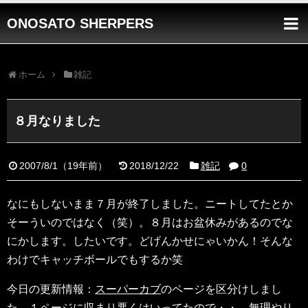
ONOSATO SHERPERS
ホーム
雑記
８月なりました
2007/8/1
（
19年前
）
2018/12/22
雑記
0
なにもしないまま７月が終了しました。ニートしてたとか
そーういのではなく（笑）。８月はお盆休みがあるのでな
にかします。したいです。どげんかせにゃいかん！そんな
わけでキャッチボールでもするか笑
今日の更新情報：
スーパーカブ
のページを区分けしまし
た。１ページに収まり悪くはいってたので・・。無理やり