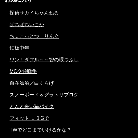
探偵サカイちゃんねる
ぼちぼちいこか
ちょこっとつーりんぐ
鉄板中年
ワン！ダフル～～智の暇つぶし
MC交通戦争
自在漂泊／白くらげ
スノーボード＆グラトリブログ
どんと来い猫バイク
フィット １３Gで
TWでどこまでいけるかな？