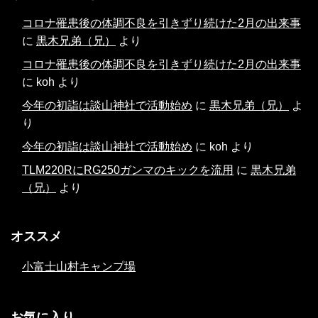
コロナ罹患後の体調不良を引きずり続けた2月の出来事
に
黒木兄弟（兄）
より
コロナ罹患後の体調不良を引きずり続けた2月の出来事
に
koh
より
今年の初詣は談山神社で活動始め
に
黒木兄弟（兄）
よ
り
今年の初詣は談山神社で活動始め
に
koh
より
TLM220RにRG250ガンマのキックを流用
に
黒木兄弟
（兄）
より
オススメ
小富士山村キャンプ場
お気に入り