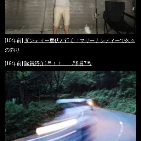
[10年前]
ダンディー室伏と行く！マリーナシティーで久々
の釣り
[19年前]
隊員紹介1号！！ /隊員7号