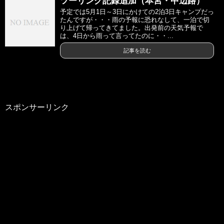
ツーリング記録追加（本宮・中辺路）
予定では5月1日～3日にかけての2泊3日キャンプだっ
たんですが・・・雨の予報に恐れなして、一泊で切
り上げて帰ってきてました。出発前の天気予報で
は、4日から雨って言ってたのに・・...
記事を読む
スポンサーリンク