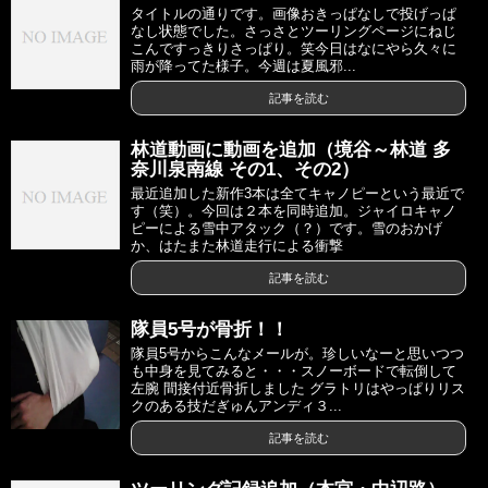
タイトルの通りです。画像おきっぱなしで投げっぱ
なし状態でした。さっさとツーリングページにねじ
こんですっきりさっぱり。笑今日はなにやら久々に
雨が降ってた様子。今週は夏風邪...
記事を読む
林道動画に動画を追加（境谷～林道 多
奈川泉南線 その1、その2）
最近追加した新作3本は全てキャノピーという最近で
す（笑）。今回は２本を同時追加。ジャイロキャノ
ピーによる雪中アタック（？）です。雪のおかげ
か、はたまた林道走行による衝撃
記事を読む
隊員5号が骨折！！
隊員5号からこんなメールが。珍しいなーと思いつつ
も中身を見てみると・・・スノーボードで転倒して
左腕 間接付近骨折しました グラトリはやっぱりリス
クのある技だぎゅんアンディ３...
記事を読む