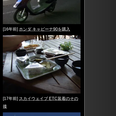
[16年前]
ホンダ キャビーナ90を購入
[17年前]
スカイウェイブ ETC装着のその
後