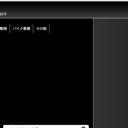
記録等
動画
バイク装備
その他