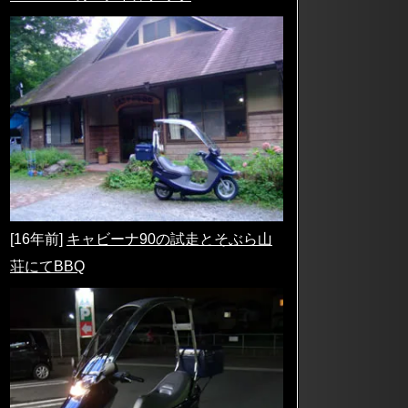
[16年前]
キャビーナ90の試走とそぶら山
荘にてBBQ