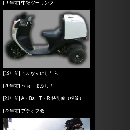
[19年前]
中紀ツーリング
[19年前]
こんなんにしたら
[20年前]
うぉ まぶし！
[21年前]
A・Bs・T・R 特別偏（後編）
[22年前]
プチオフ会