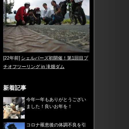
[22年前]
シェルパーズ初開催！第1回目プ
チオフツーリング in 滝畑ダム
新着記事
今年一年もありがとうござい
ました！良いお年を！
コロナ罹患後の体調不良を引