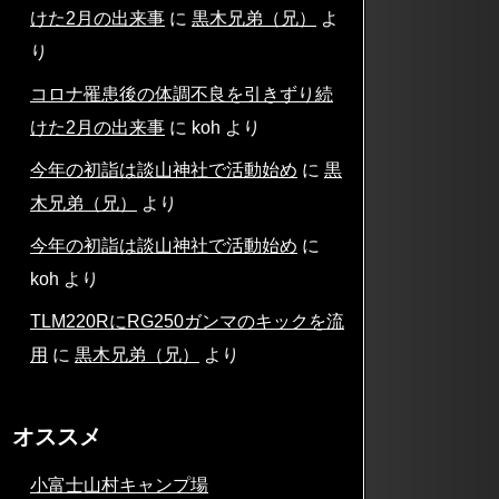
けた2月の出来事
に
黒木兄弟（兄）
よ
り
コロナ罹患後の体調不良を引きずり続
けた2月の出来事
に
koh
より
今年の初詣は談山神社で活動始め
に
黒
木兄弟（兄）
より
今年の初詣は談山神社で活動始め
に
koh
より
TLM220RにRG250ガンマのキックを流
用
に
黒木兄弟（兄）
より
オススメ
小富士山村キャンプ場