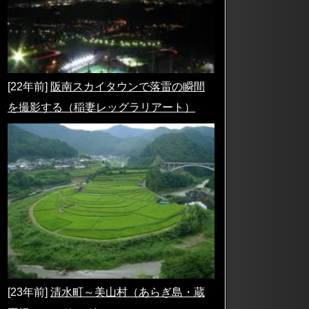
[22年前]
阪南スカイタウンで落雷の瞬間
を撮影する（稲妻レッグラリアート）
[23年前]
清水町～美山村（あらぎ島・蔵