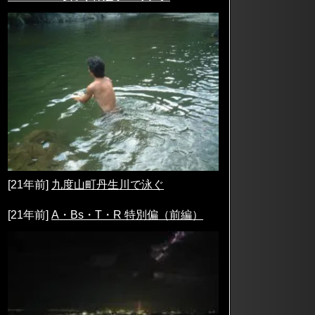
[21年前]
九度山町丹生川で泳ぐ
[21年前]
A・Bs・T・R 特別偏（前編）