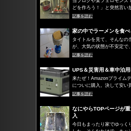
当ブログや某フェロモンズで
どを作ろう！」と突然言い放
記事を読む
家の中でラーメンを食べ
タイトルを見て、そんなの
が、大気の状態が不安定で、
記事を読む
UPS＆災害用＆車中泊用に
来たぜ！Amazonプライ
についに購入。決して安い買
記事を読む
なにやらTOPページが重た
入
今日もまったり家でゆっく