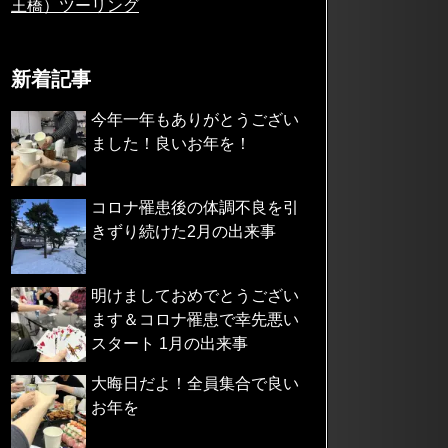
王橋）ツーリング
新着記事
今年一年もありがとうござい
ました！良いお年を！
コロナ罹患後の体調不良を引
きずり続けた2月の出来事
明けましておめでとうござい
ます＆コロナ罹患で幸先悪い
スタート 1月の出来事
大晦日だよ！全員集合で良い
お年を