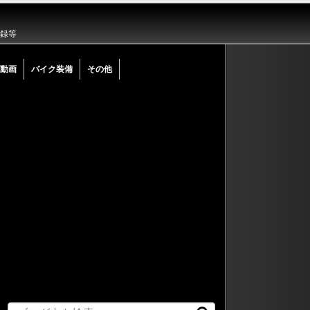
記録等
動画
バイク装備
その他