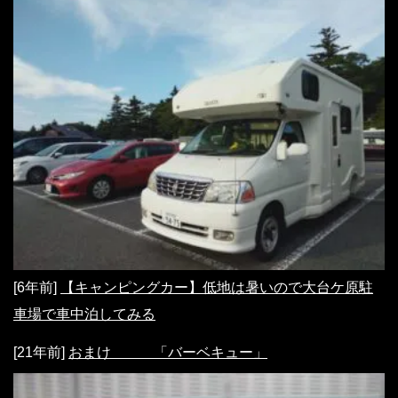
[6年前]
【キャンピングカー】低地は暑いので大台ケ原駐
車場で車中泊してみる
[21年前]
おまけ 「バーベキュー」