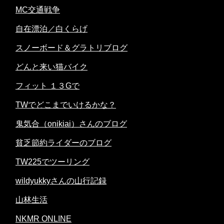
MC交通戦争
自在漂泊／白くらげ
スノーボード＆グラトリブログ
どんと来い猫バイク
フィット １３Gで
TWでどこまでいけるかな？
鬼気合（onikiai）さんのブログ
貧乏節約ライダーのブログ
TW225でツーリング
wildyukkyさんの山行記録
山林生活
NKMR ONLINE