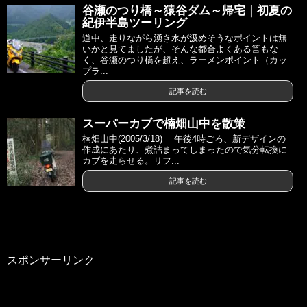
谷瀬のつり橋～猿谷ダム～帰宅｜初夏の
紀伊半島ツーリング
道中、走りながら湧き水が汲めそうなポイントは無
いかと見てましたが、そんな都合よくある筈もな
く、谷瀬のつり橋を超え、ラーメンポイント（カッ
プラ...
記事を読む
スーパーカブで楠畑山中を散策
楠畑山中(2005/3/18) 午後4時ごろ、新デザインの
作成にあたり、煮詰まってしまったので気分転換に
カブを走らせる。リフ...
記事を読む
スポンサーリンク