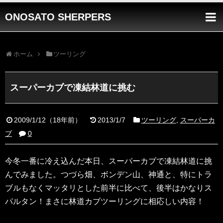
ONOSATO SHERPERS
ホーム
ツーリング
スーパーカブで凍結林道に挑む
2009/1/12
（
18年前
）
2013/1/7
ツーリング
,
スーパーカ
ブ
0
今冬一番に冷え込んだ本日、スーパーカブで凍結林道に挑
んでみました。つづら畑、ボンデン山、神通と、特にトラ
ブルもなくマッタリとした前半に比べて、後半はかなりス
パルタン！まさに林道カブツーリングに相応しい内容！