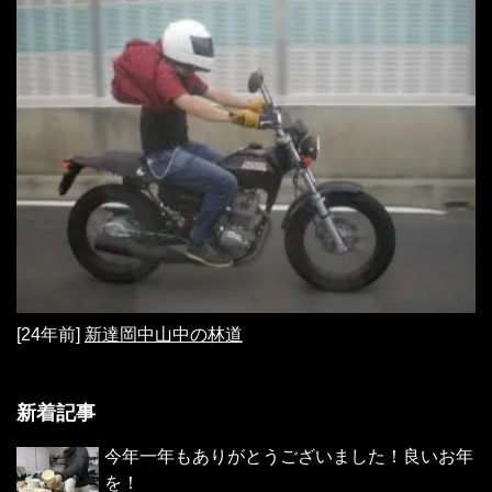
[24年前]
新達岡中山中の林道
新着記事
今年一年もありがとうございました！良いお年
を！