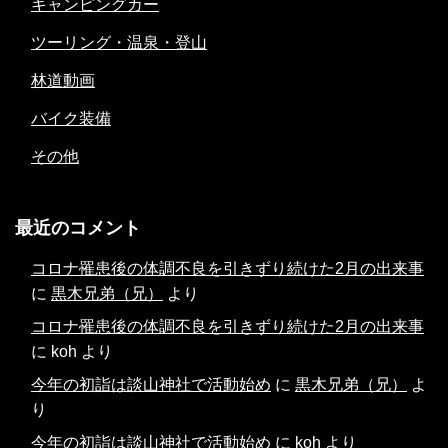
キャンピングカー
ツーリング・温泉・登山
林道動画
バイク装備
その他
最近のコメント
コロナ罹患後の体調不良を引きずり続けた2月の出来事
に
黒木兄弟（兄）
より
コロナ罹患後の体調不良を引きずり続けた2月の出来事
に
koh
より
今年の初詣は談山神社で活動始め
に
黒木兄弟（兄）
よ
り
今年の初詣は談山神社で活動始め
に
koh
より