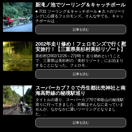
新滝ノ池でツーリング＆キャッチボール
■ 7/31 ツーリング＆キャッチボール ■ 久々のツーリ
ングに心躍るフェロモンズ。そんな中でも、キャッ
チボールは...
記事を読む
2002年走り修め！フェロモンズで行く慰
安旅行！【三重県美杉村美杉リゾート】
美杉村(2002/12/26～27)/時々 走り納めということ
で、三重県は美杉村の「美杉リゾート」にお泊まり
することになった。フェロモ...
記事を読む
スーパーカブ７０で丹生都比売神社と南
海高野線の秘境駅巡り
タイトルの通り、スーパーカブ70で和歌山の秘境駅
巡りに行ってきました。距離はそんなに走っていま
せんが、なかなかに濃いツーリングとなりまし
た。...
記事を読む