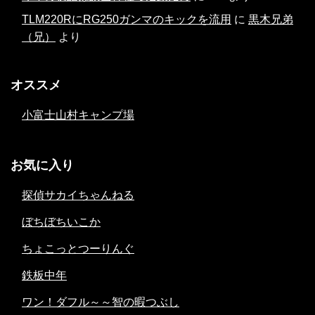
TLM220RにRG250ガンマのキックを流用
に
黒木兄弟
（兄）
より
オススメ
小富士山村キャンプ場
お気に入り
探偵サカイちゃんねる
ぼちぼちいこか
ちょこっとつーりんぐ
鉄板中年
ワン！ダフル～～智の暇つぶし