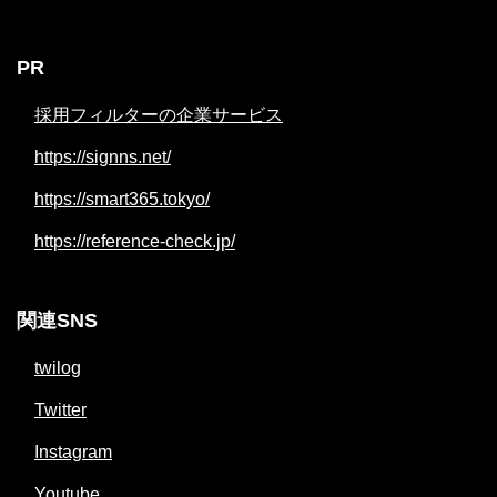
PR
採用フィルターの企業サービス
https://signns.net/
https://smart365.tokyo/
https://reference-check.jp/
関連SNS
twilog
Twitter
Instagram
Youtube