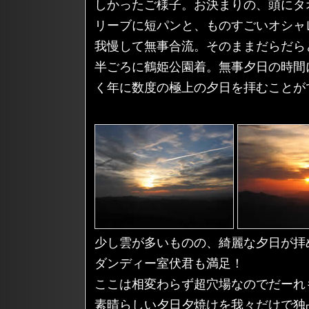
しかったご様子。お決まりの、頭にタ
リーブに短パンと、ものすごいオシャ
我慢して無事合流。そのままだらだら
半ごろに鶴姫公園着。無事夕日の時間
く年に数度の極上の夕日を拝むことが
少し雲が多いものの、綺麗な夕日が拝
ダンディー室伏君も満足！
ここは相変わらず超穴場なのでだーれ
素晴らしい夕日夕焼けを我々だけで独