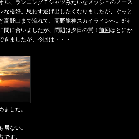
オル、ランニングＴシャツみたいなメッシュのノース
レな格好。思わす逃げ出したくなりましたが、ぐっと
と高野山まで流れて、高野龍神スカイラインへ。6時
に間に合いましたが、問題は夕日の質！
前回
はとにか
できましたが、今回は・・・
めました。
も居ない。
占です。