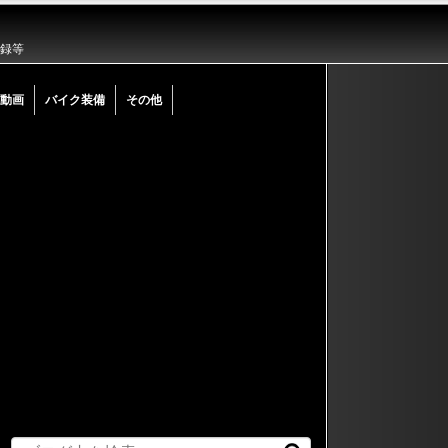
記録等
動画
バイク装備
その他