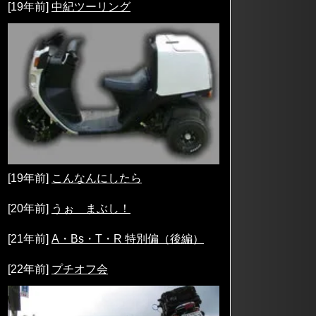
[19年前]
中紀ツーリング
[19年前]
こんなんにしたら
[20年前]
うぉ まぶし！
[21年前]
A・Bs・T・R 特別偏（後編）
[22年前]
プチオフ会