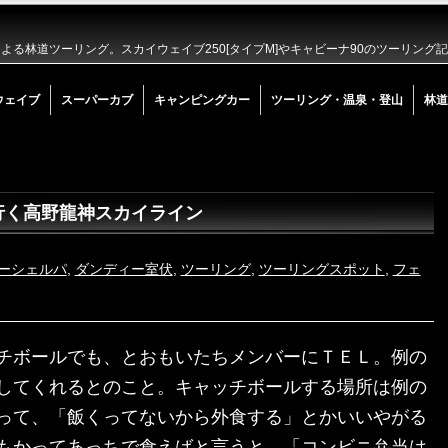
る林道ツーリング。スカイウェイブ250[タイプM]やキャビーナ90のツーリング
ウェイブ
スーパーカブ
キャンピングカー
ツーリング・温泉・登山
林道
行く高野龍神スカイライン
ーシェルパ
,
ダンディー室伏
,
ツーリング
,
ツーリングスポット
,
フェ
チボールでも、とおもいたちメンバーにＴＥＬ。例の
してくれるとのこと。キャッチボールする場所は例の
って、「飯くってないから外食する」とかいいやがる
もかってあっちで食えばと言うと、「コンビニ弁当は