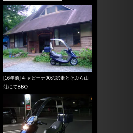
[16年前]
キャビーナ90の試走とそぶら山
荘にてBBQ