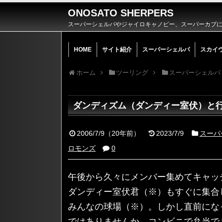
ONOSATO SHERPERS
スーパーシェルパやジャイロキャノピー、スーパーカブによ
HOME
サイト紹介
スーパーシェルパ
スカイ
ホーム
ツーリング
スーパーシェルパ
ダンディズム（ダンディー室伏）と
2006/7/9
（
20年前
）
2023/7/9
スーパ
ロモンズ
0
午後から久々にメンバー集めてキャッ
ダンディー室伏君（※）もすぐに集合
みんなの球場（※）。しかし直前にな
ではありませんか。コンビニで弁当で