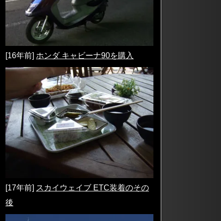
[16年前]
ホンダ キャビーナ90を購入
[17年前]
スカイウェイブ ETC装着のその
後