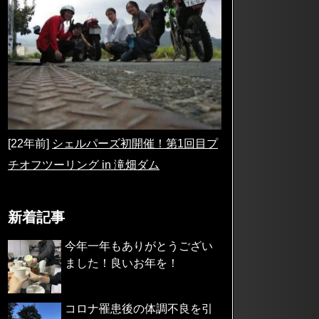
[22年前]
シェルパーズ初開催！第1回目プ
チオフツーリング in 滝畑ダム
新着記事
今年一年もありがとうござい
ました！良いお年を！
コロナ罹患後の体調不良を引