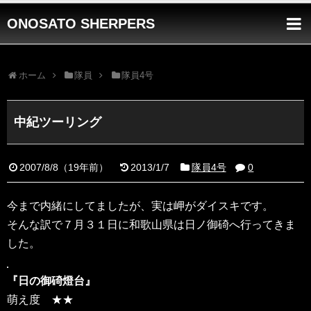
ONOSATO SHERPERS
ホーム
隊員
隊員4号
中紀ツーリング
2007/8/8
（
19年前
）
2013/1/7
隊員4号
0
今まで内緒にしてましたが、実は岬がダイスキです。
そんな訳で７月３１日に和歌山県は日ノ御碕へ行ってきま
した。
『日の御碕燈台』
萌え度 ★★