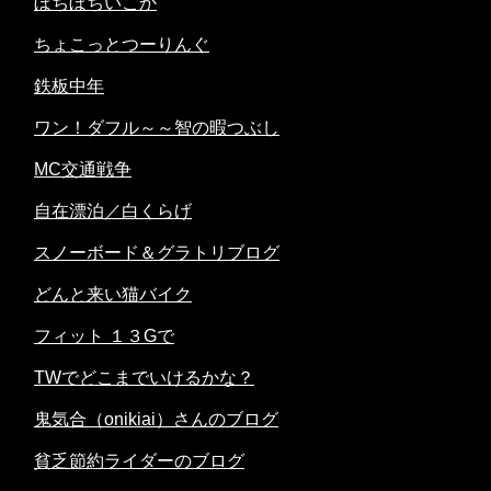
ぼちぼちいこか
ちょこっとつーりんぐ
鉄板中年
ワン！ダフル～～智の暇つぶし
MC交通戦争
自在漂泊／白くらげ
スノーボード＆グラトリブログ
どんと来い猫バイク
フィット １３Gで
TWでどこまでいけるかな？
鬼気合（onikiai）さんのブログ
貧乏節約ライダーのブログ