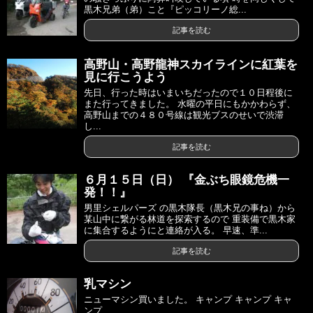
黒木兄弟（弟）こと『ピッコリーノ総...
記事を読む
高野山・高野龍神スカイラインに紅葉を
見に行こうよう
先日、行った時はいまいちだったので１０日程後に
また行ってきました。 水曜の平日にもかかわらず、
高野山までの４８０号線は観光ブスのせいで渋滞
し...
記事を読む
６月１５日（日） 『金ぶち眼鏡危機一
発！！』
男里シェルパーズ の黒木隊長（黒木兄の事ね）から
某山中に繋がる林道を探索するので 重装備で黒木家
に集合するようにと連絡が入る。 早速、準...
記事を読む
乳マシン
ニューマシン買いました。 キャンプ キャンプ キャ
ンプ