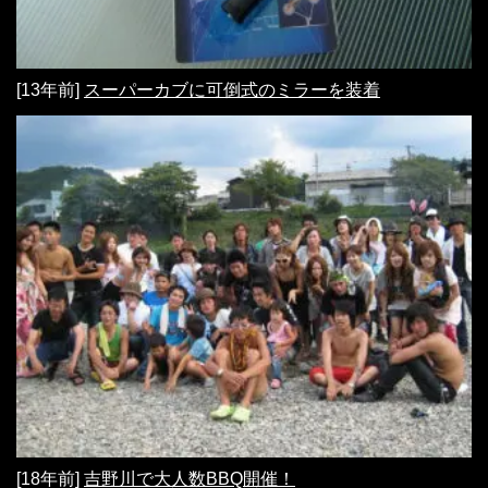
[13年前]
スーパーカブに可倒式のミラーを装着
[18年前]
吉野川で大人数BBQ開催！