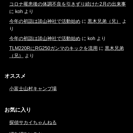
コロナ罹患後の体調不良を引きずり続けた2月の出来事
に
koh
より
今年の初詣は談山神社で活動始め
に
黒木兄弟（兄）
よ
り
今年の初詣は談山神社で活動始め
に
koh
より
TLM220RにRG250ガンマのキックを流用
に
黒木兄弟
（兄）
より
オススメ
小富士山村キャンプ場
お気に入り
探偵サカイちゃんねる