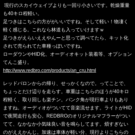
現行のスカイウェイブよりも一回り小さいです。乾燥重量
も40キロ程軽い。
足つきはこちらの方ががいいですね。そして軽い！物凄く
軽く感じる。これなら林道も入っていけますｗ
足つきがえらいええやんーと思って調べてたら、キット化
されて売られてた車種っぽいですね。
ローダウンやHID化、オーディオキット装着等、オプション
てんこ盛り。
http://www.redbro.com/products/an_cru.html
レッドバロンからの帰り、せっかくなので。ってことで、
ちょっとだけ辺りを走らす。車重はこちらのほうが40キロ
程軽く、取り回しも楽チン。バンク角が現行車よりもあり
ますね。オーディオがついてて音楽流せます。ライトがHID
で夜間走行も安心。REDBROのオリジナルマフラーがつい
てて、なかなか小気味良い音を鳴らしてます。煩すぎない
のがええかんじ。加速は車体が軽い分、現行よりこちらの