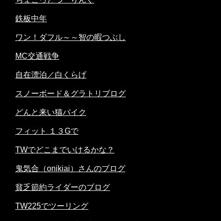
鉄板中年
ワン！ダフル～～智の暇つぶし
MC交通戦争
自在漂泊／白くらげ
スノーボード＆グラトリブログ
どんと来い猫バイク
フィット １３Gで
TWでどこまでいけるかな？
鬼気合（onikiai）さんのブログ
貧乏節約ライダーのブログ
TW225でツーリング