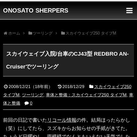
ONOSATO SHERPERS
ホーム
ツーリング
スカイウェイブ250 タイプM
スカイウェイブ入院/台車のCJ43型 REDBRO AN-
Cruiserでツーリング
2008/12/21
（
18年前
）
2018/12/29
スカイウェイブ250
タイプM
,
ツーリング
,
車体と整備：スカイウェイブ250 タイプM
,
車
体と整備
0
前回の日記で書いた
リコール情報
の件。結局ほったらかし
（笑）にしてたら、スズキからお知らせの手紙がきてた。
ちょうど日曜やし、雨模様でなんともいえない天気でした