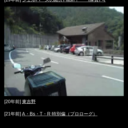
[20年前]
東吉野
[21年前]
A・Bs・T・R 特別偏（プロローグ）