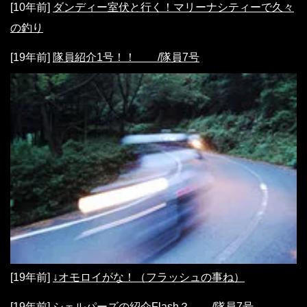
[10年前]
ダンディー室伏と行く！マリーナシティーで久々
の釣り
[19年前]
隊員紹介1号！！ /隊員7号
[19年前]
↓オモロイがな！（フラッシュの事ね）
[19年前]
シェルパーズの紹介Flash？ /隊員7号