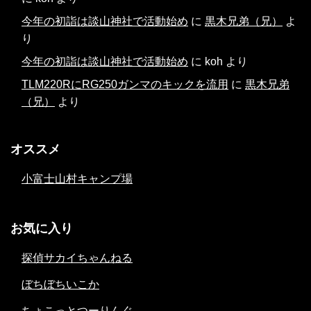
今年の初詣は談山神社で活動始め
に
黒木兄弟（兄）
よ
り
今年の初詣は談山神社で活動始め
に
koh
より
TLM220RにRG250ガンマのキックを流用
に
黒木兄弟
（兄）
より
オススメ
小富士山村キャンプ場
お気に入り
探偵サカイちゃんねる
ぼちぼちいこか
ちょこっとつーりんぐ