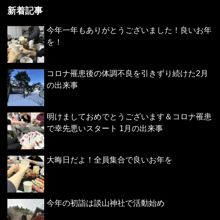
新着記事
今年一年もありがとうございました！良いお年
を！
コロナ罹患後の体調不良を引きずり続けた2月
の出来事
明けましておめでとうございます＆コロナ罹患
で幸先悪いスタート 1月の出来事
大晦日だよ！全員集合で良いお年を
今年の初詣は談山神社で活動始め