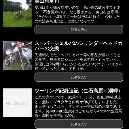
美山村寒川
夏場は水が痛みやすいので、我が家の飲み水でもあ
る 「不老長寿の水」なる湧き水を、美山村は寒川
（そがわ）へ3週間に一回は汲みに行く。 今日もそ
の水汲みも兼ねた、定例となりつつ...
記事を読む
スーパーシェルパのシリンダーヘッドカ
バーの交換
先週頼んでた、ヘッドカバー等の部品が届いてると
の事で、昼過ぎにシェルパを赤男爵へもっていく。
修理には2時間くらいかかるみたいなので、バイクを
置いていったん家に戻る（弟に
記事を読む
ツーリング記録追記（生石高原～潮岬）
これで完ケツです。結局4ページ分、画像100枚以上
と、無駄にダラダラと内容が伸びてしまいました。
まぁそれもこれも、ダンディー室伏様のお陰であり
ます。笑&gt;&gt;追加分はこちらから&gt;&gt;生石高
原～潮岬を最初から読む
記事を読む