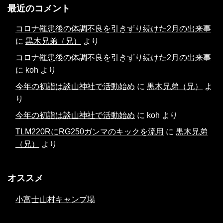
最近のコメント
コロナ罹患後の体調不良を引きずり続けた2月の出来事
に
黒木兄弟（兄）
より
コロナ罹患後の体調不良を引きずり続けた2月の出来事
に
koh
より
今年の初詣は談山神社で活動始め
に
黒木兄弟（兄）
よ
り
今年の初詣は談山神社で活動始め
に
koh
より
TLM220RにRG250ガンマのキックを流用
に
黒木兄弟
（兄）
より
オススメ
小富士山村キャンプ場