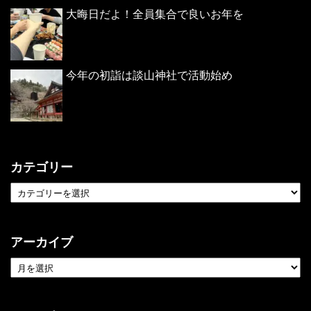
大晦日だよ！全員集合で良いお年を
今年の初詣は談山神社で活動始め
カテゴリー
アーカイブ