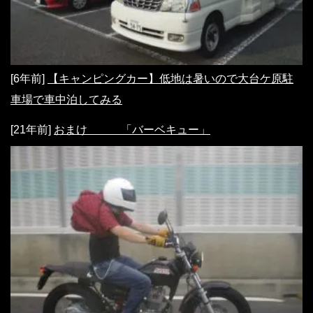
[6年前]
【キャンピングカー】低地は暑いので大台ケ原駐
車場で車中泊してみる
[21年前]
おまけ 「バーベキュー」