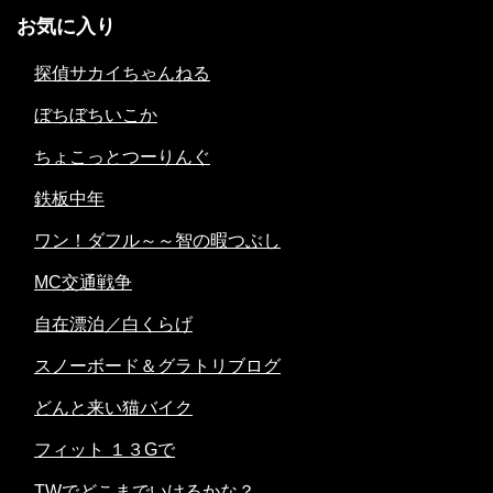
お気に入り
探偵サカイちゃんねる
ぼちぼちいこか
ちょこっとつーりんぐ
鉄板中年
ワン！ダフル～～智の暇つぶし
MC交通戦争
自在漂泊／白くらげ
スノーボード＆グラトリブログ
どんと来い猫バイク
フィット １３Gで
TWでどこまでいけるかな？